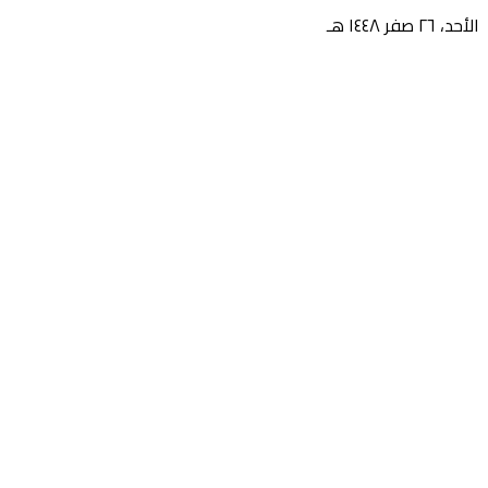
الأحد، ٢٦ صفر ١٤٤٨ هـ