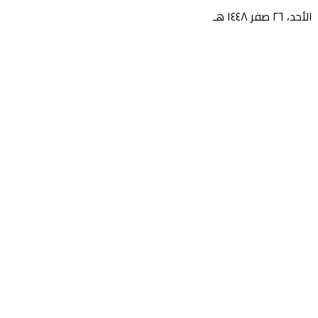
الأحد، ٢٦ صفر ١٤٤٨ هـ