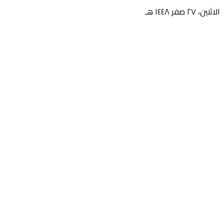
الاثنين، ٢٧ صفر ١٤٤٨ هـ