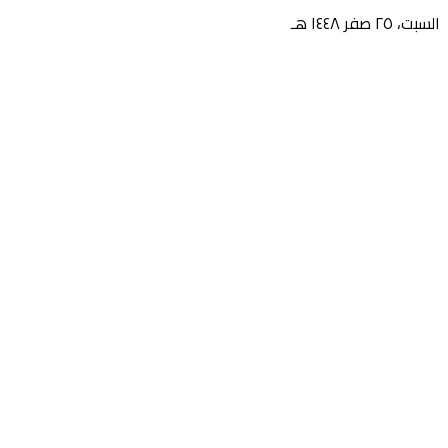
السبت، ٢٥ صفر ١٤٤٨ هـ