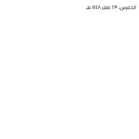
الخميس، ٢٣ صفر ١٤٤٨ هـ