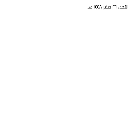
الأحد، ٢٦ صفر ١٤٤٨ هـ