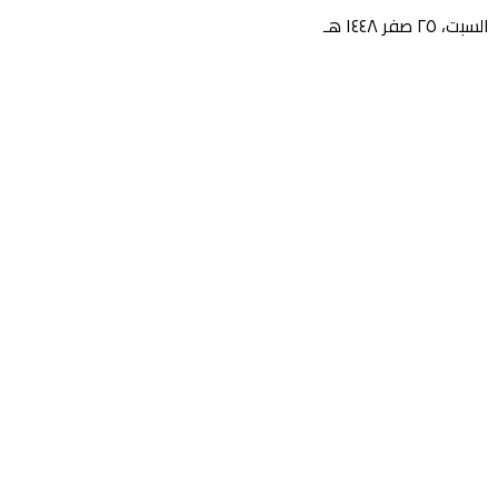
السبت، ٢٥ صفر ١٤٤٨ هـ