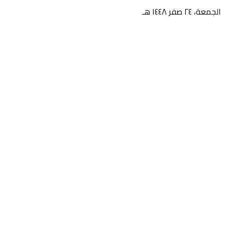
الجمعة، ٢٤ صفر ١٤٤٨ هـ