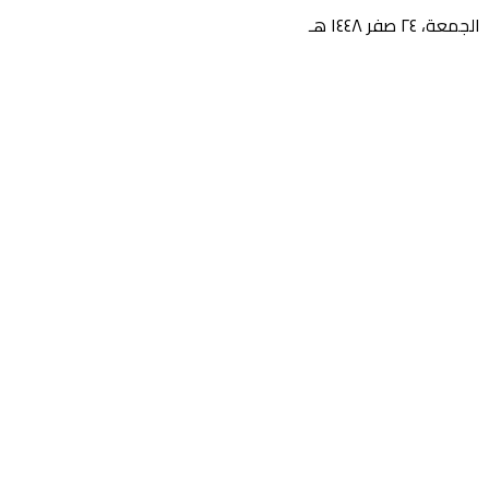
الجمعة، ٢٤ صفر ١٤٤٨ هـ