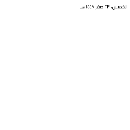
الخميس، ٢٣ صفر ١٤٤٨ هـ