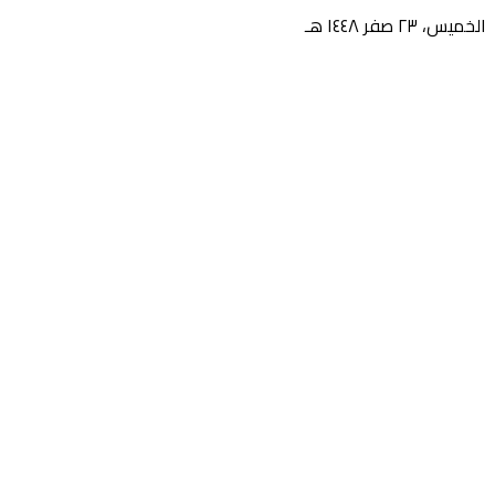
الخميس، ٢٣ صفر ١٤٤٨ هـ