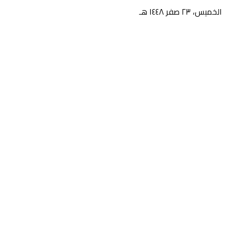
الخميس، ٢٣ صفر ١٤٤٨ هـ