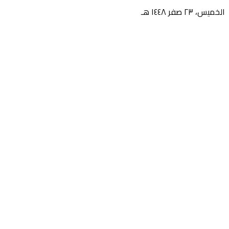
الخميس، ٢٣ صفر ١٤٤٨ هـ