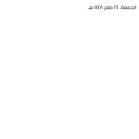
الجمعة، ٢٤ صفر ١٤٤٨ هـ