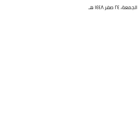
الجمعة، ٢٤ صفر ١٤٤٨ هـ