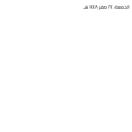
الجمعة، ٢٤ صفر ١٤٤٨ هـ