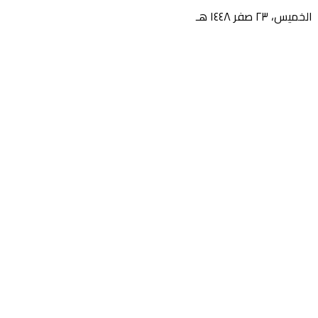
الخميس، ٢٣ صفر ١٤٤٨ هـ