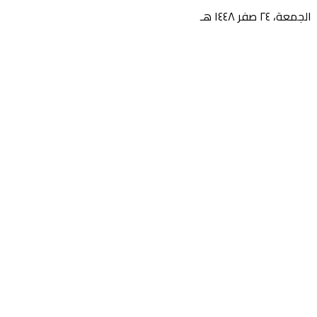
الجمعة، ٢٤ صفر ١٤٤٨ هـ