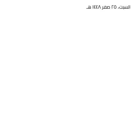
السبت، ٢٥ صفر ١٤٤٨ هـ