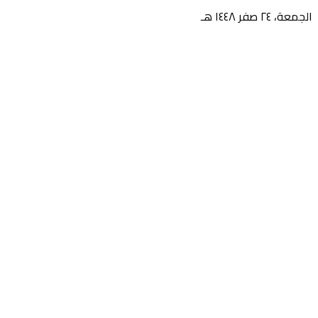
الجمعة، ٢٤ صفر ١٤٤٨ هـ