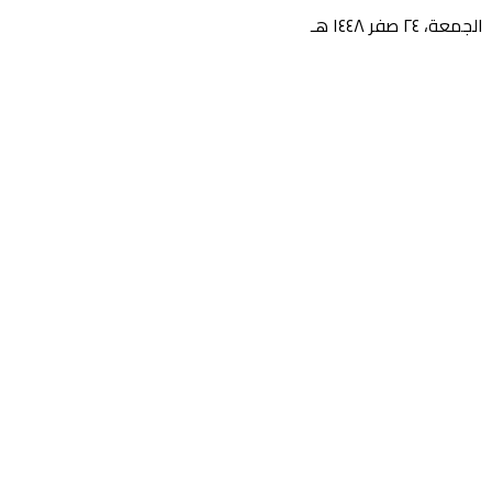
الجمعة، ٢٤ صفر ١٤٤٨ هـ