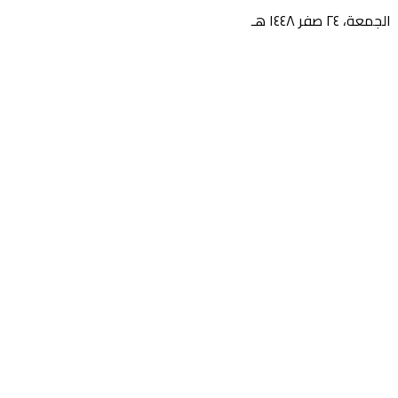
الجمعة، ٢٤ صفر ١٤٤٨ هـ