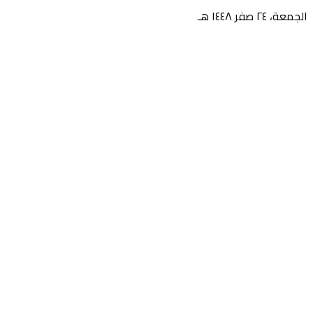
الجمعة، ٢٤ صفر ١٤٤٨ هـ