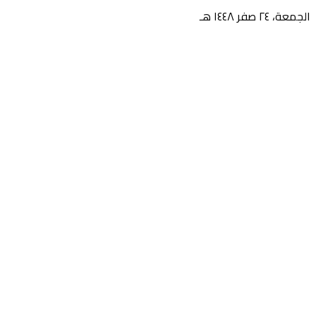
الجمعة، ٢٤ صفر ١٤٤٨ هـ