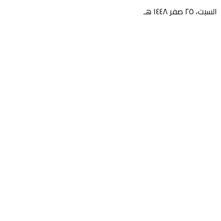
السبت، ٢٥ صفر ١٤٤٨ هـ