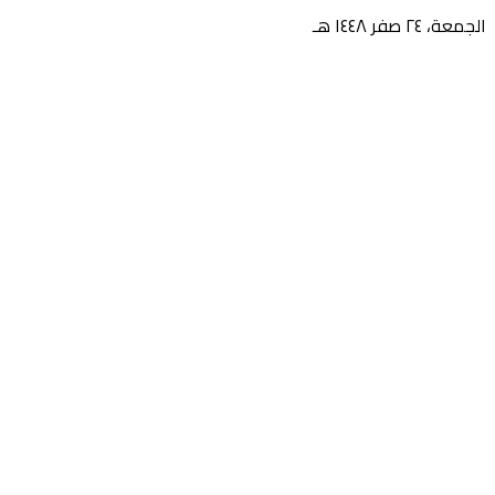
الجمعة، ٢٤ صفر ١٤٤٨ هـ