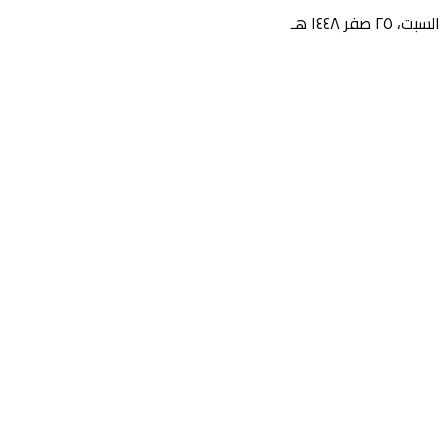
السبت، ٢٥ صفر ١٤٤٨ هـ