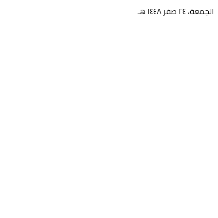
الجمعة، ٢٤ صفر ١٤٤٨ هـ