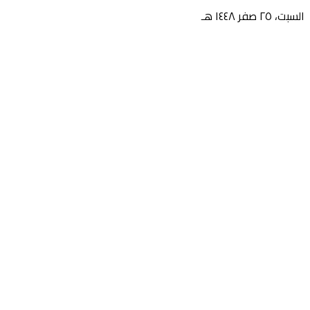
السبت، ٢٥ صفر ١٤٤٨ هـ