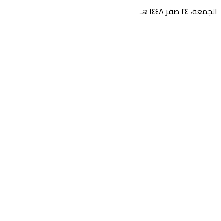
الجمعة، ٢٤ صفر ١٤٤٨ هـ