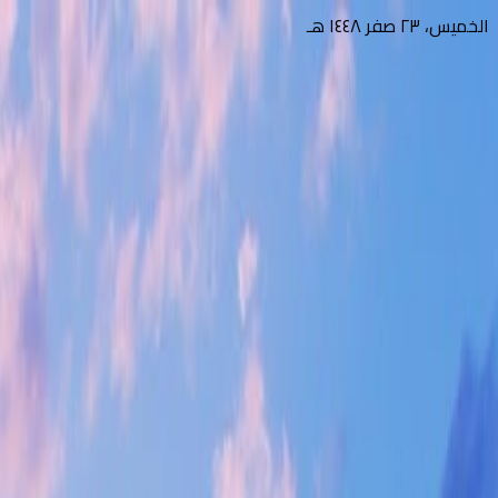
الخميس، ٢٣ صفر ١٤٤٨ هـ