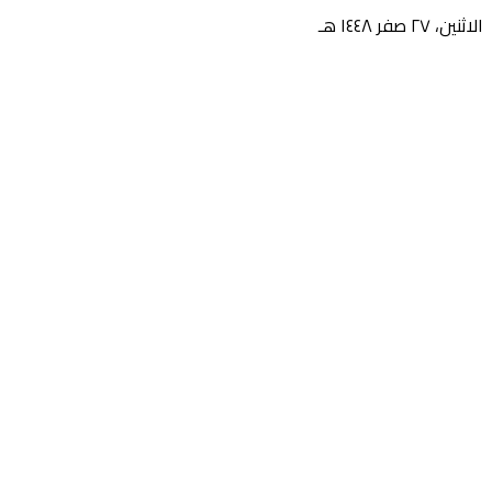
الاثنين، ٢٧ صفر ١٤٤٨ هـ