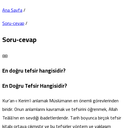
Ana Sayfa
/
Soru-cevap
/
Soru-cevap
88
En doğru tefsir hangisidir?
En Doğru Tefsir Hangisidir?
Kur’an-ı Kerim’i anlamak Müslümanın en önemli görevlerinden
biridir. Onun anlamlarını kavramak ve tefsirini öğrenmek, Allah
Teâlâ’nın en sevdiği ibadetlerdendir. Tarih boyunca birçok tefsir
kitabı ortaya çıkmıştır ve bu tefsirler yöntem ve yaklaşım