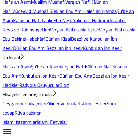
Hafs an Asım
Muallim Mushafı
Verş an Nafi
Kâlûn an
Nafi
Mücevvid Mushafı
Sûsî an Ebu Amr
Halef an Hamza
Şu'be an
Asım
Kalûn an Nâfi tariki Ebu Neşît
Yakub el-Hadramî kıraati -
Revs ve Rûh rivayetleri
Verş an Nâfi tariki Ezrak
Verş an Nâfi tariki
Ebu Bekir el-Isbehânî
Dûrî an Kisaî
Bezzî ve Kunbul an İbn
Kesir
Dûrî an Ebu Amr
Bezzî an İbn Kesir
Kunbul an İbn Kesir
On kıraat
Hafs an Asım
Şu'be an Asım
Verş an Nafi
Kâlûn an Nafi
Sûsî an
Ebu Amr
Kunbul an İbn Kesir
Dûrî an Ebu Amr
Bezzî an İbn Kesir
Hadisler
Radyolar
Okuyucular
Blog
Hikayeler ve araştırmalar
Peygamber hikayeleri
Zikirler ve dualar
İslami testler
Soru-
cevap
Rüya tabirleri
İslami tasarımlar
İslami Fetvalar