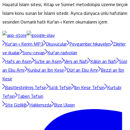
Hayatül İslam sitesi, Kitap ve Sünnet metodolojisi üzerine birçok
İslami konu sunan bir İslami sitedir. Ayrıca dünyaca ünlü hafızların
sesinden Osmanlı hatlı Kur'an-ı Kerim okumalarını içerir.
Kur'an-ı Kerim MP3
Okuyucular
Peygamber hikayeleri
Zikirler
ve dualar
Soru-cevap
Kur'an radyoları
Hafs an Asım
Şu'be an Asım
Verş an Nafi
Kâlûn an Nafi
Sûsî
an Ebu Amr
Kunbul an İbn Kesir
Dûrî an Ebu Amr
Bezzî an İbn
Kesir
Basitleştirilmiş Tefsir
Sa'di Tefsiri
İbn Kesir Tefsiri
Kurtubi
Tefsiri
Taberi Tefsiri
Site Gizliliği
Hakkımızda
Bize Ulaşın