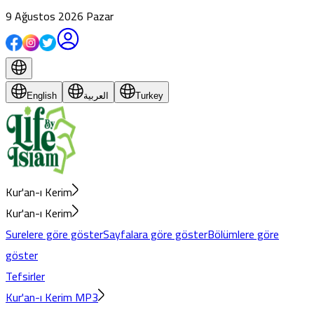
9 Ağustos 2026 Pazar
English
العربية
Turkey
Kur'an-ı Kerim
Kur'an-ı Kerim
Surelere göre göster
Sayfalara göre göster
Bölümlere göre
göster
Tefsirler
Kur'an-ı Kerim MP3