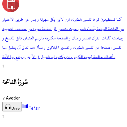
كما تستطيعون قراءة تفسير الطبري اون لاين بكل سهولة و يسر عن طريق الاختيار
من القائمة المرفقة بأسماء السور حيث تتضمن كل صفحة صورة من مصحف التجويد
وبهامشه كلمات القرآن تفسير و بيان و الصفحة مكتوبة بالرسم العثماني قابل للنسخ و
تفسير الصفحة من تفسير الطبري و تفسير الجلالين و نسأل الله تعالى أن يتقبل منا
أعمالنا خالصة لوجهه الكريم و ان يكتب لها القبول في الأرض و ينفع بها الأمة .
1
سُورَةُ الفاتحة
7
Ayetler
Tefsir
Dinle
2