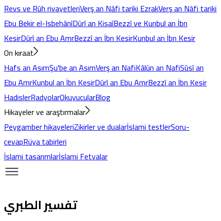
Revs ve Rûh rivayetleri
Verş an Nâfi tariki Ezrak
Verş an Nâfi tariki
Ebu Bekir el-Isbehânî
Dûrî an Kisaî
Bezzî ve Kunbul an İbn
Kesir
Dûrî an Ebu Amr
Bezzî an İbn Kesir
Kunbul an İbn Kesir
On kıraat
Hafs an Asım
Şu'be an Asım
Verş an Nafi
Kâlûn an Nafi
Sûsî an
Ebu Amr
Kunbul an İbn Kesir
Dûrî an Ebu Amr
Bezzî an İbn Kesir
Hadisler
Radyolar
Okuyucular
Blog
Hikayeler ve araştırmalar
Peygamber hikayeleri
Zikirler ve dualar
İslami testler
Soru-
cevap
Rüya tabirleri
İslami tasarımlar
İslami Fetvalar
تفسير الطبري