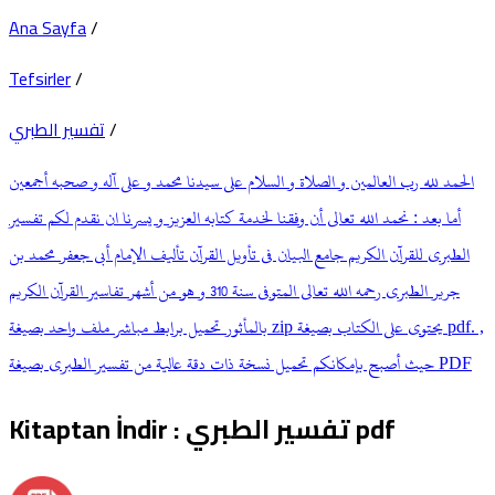
Ana Sayfa
/
Tefsirler
/
تفسير الطبري
/
الحمد لله رب العالمين و الصلاة و السلام على سيدنا محمد و على آله و صحبه أجمعين
أما بعد : نحمد الله تعالى أن وفقنا لخدمة كتابه العزيز و يسرنا ان نقدم لكم تفسير
الطبري للقرآن الكريم جامع البيان في تأويل القرآن تأليف الإمام أبي جعفر محمد بن
جرير الطبري رحمه الله تعالى المتوفى سنة 310 و هو من أشهر تفاسير القرآن الكريم
بالمأثور تحميل برابط مباشر ملف واحد بصيغة zip يحتوى على الكتاب بصيغة pdf. ,
حيث أصبح بإمكانكم تحميل نسخة ذات دقة عالية من تفسير الطبري بصيغة PDF
Kitaptan İndir
:
تفسير الطبري
pdf