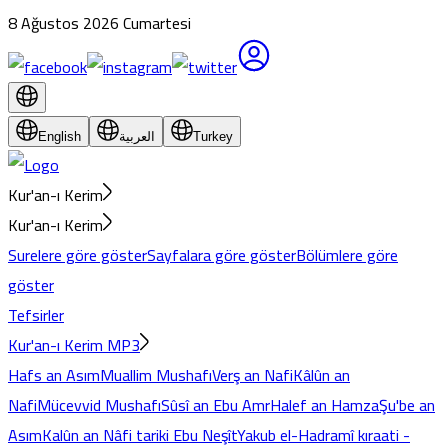
8 Ağustos 2026 Cumartesi
English
العربية
Turkey
Kur'an-ı Kerim
Kur'an-ı Kerim
Surelere göre göster
Sayfalara göre göster
Bölümlere göre
göster
Tefsirler
Kur'an-ı Kerim MP3
Hafs an Asım
Muallim Mushafı
Verş an Nafi
Kâlûn an
Nafi
Mücevvid Mushafı
Sûsî an Ebu Amr
Halef an Hamza
Şu'be an
Asım
Kalûn an Nâfi tariki Ebu Neşît
Yakub el-Hadramî kıraati -