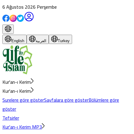
6 Ağustos 2026 Perşembe
English
العربية
Turkey
Kur'an-ı Kerim
Kur'an-ı Kerim
Surelere göre göster
Sayfalara göre göster
Bölümlere göre
göster
Tefsirler
Kur'an-ı Kerim MP3