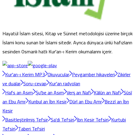
Hayatül İslam sitesi, Kitap ve Sünnet metodolojisi üzerine birçok
İslami konu sunan bir İslami sitedir. Ayrıca dünyaca ünlü hafızların
sesinden Osmanlı hatlı Kur'an-ı Kerim okumalarını içerir.
Kur'an-ı Kerim MP3
Okuyucular
Peygamber hikayeleri
Zikirler
ve dualar
Soru-cevap
Kur'an radyoları
Hafs an Asım
Şu'be an Asım
Verş an Nafi
Kâlûn an Nafi
Sûsî
an Ebu Amr
Kunbul an İbn Kesir
Dûrî an Ebu Amr
Bezzî an İbn
Kesir
Basitleştirilmiş Tefsir
Sa'di Tefsiri
İbn Kesir Tefsiri
Kurtubi
Tefsiri
Taberi Tefsiri