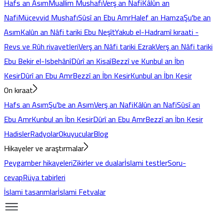
Hafs an Asım
Muallim Mushafı
Verş an Nafi
Kâlûn an
Nafi
Mücevvid Mushafı
Sûsî an Ebu Amr
Halef an Hamza
Şu'be an
Asım
Kalûn an Nâfi tariki Ebu Neşît
Yakub el-Hadramî kıraati -
Revs ve Rûh rivayetleri
Verş an Nâfi tariki Ezrak
Verş an Nâfi tariki
Ebu Bekir el-Isbehânî
Dûrî an Kisaî
Bezzî ve Kunbul an İbn
Kesir
Dûrî an Ebu Amr
Bezzî an İbn Kesir
Kunbul an İbn Kesir
On kıraat
Hafs an Asım
Şu'be an Asım
Verş an Nafi
Kâlûn an Nafi
Sûsî an
Ebu Amr
Kunbul an İbn Kesir
Dûrî an Ebu Amr
Bezzî an İbn Kesir
Hadisler
Radyolar
Okuyucular
Blog
Hikayeler ve araştırmalar
Peygamber hikayeleri
Zikirler ve dualar
İslami testler
Soru-
cevap
Rüya tabirleri
İslami tasarımlar
İslami Fetvalar