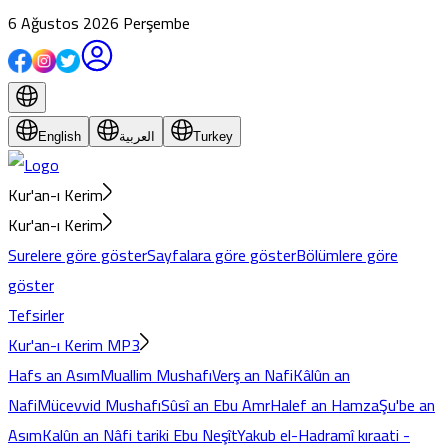
6 Ağustos 2026 Perşembe
English
العربية
Turkey
Kur'an-ı Kerim
Kur'an-ı Kerim
Surelere göre göster
Sayfalara göre göster
Bölümlere göre
göster
Tefsirler
Kur'an-ı Kerim MP3
Hafs an Asım
Muallim Mushafı
Verş an Nafi
Kâlûn an
Nafi
Mücevvid Mushafı
Sûsî an Ebu Amr
Halef an Hamza
Şu'be an
Asım
Kalûn an Nâfi tariki Ebu Neşît
Yakub el-Hadramî kıraati -