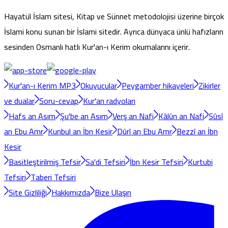
Hayatül İslam sitesi, Kitap ve Sünnet metodolojisi üzerine birçok
İslami konu sunan bir İslami sitedir. Ayrıca dünyaca ünlü hafızların
sesinden Osmanlı hatlı Kur'an-ı Kerim okumalarını içerir.
Kur'an-ı Kerim MP3
Okuyucular
Peygamber hikayeleri
Zikirler
ve dualar
Soru-cevap
Kur'an radyoları
Hafs an Asım
Şu'be an Asım
Verş an Nafi
Kâlûn an Nafi
Sûsî
an Ebu Amr
Kunbul an İbn Kesir
Dûrî an Ebu Amr
Bezzî an İbn
Kesir
Basitleştirilmiş Tefsir
Sa'di Tefsiri
İbn Kesir Tefsiri
Kurtubi
Tefsiri
Taberi Tefsiri
Site Gizliliği
Hakkımızda
Bize Ulaşın