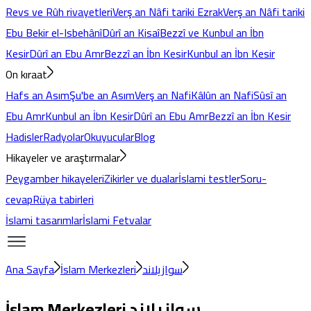
Revs ve Rûh rivayetleri
Verş an Nâfi tariki Ezrak
Verş an Nâfi tariki
Ebu Bekir el-Isbehânî
Dûrî an Kisaî
Bezzî ve Kunbul an İbn
Kesir
Dûrî an Ebu Amr
Bezzî an İbn Kesir
Kunbul an İbn Kesir
On kıraat
Hafs an Asım
Şu'be an Asım
Verş an Nafi
Kâlûn an Nafi
Sûsî an
Ebu Amr
Kunbul an İbn Kesir
Dûrî an Ebu Amr
Bezzî an İbn Kesir
Hadisler
Radyolar
Okuyucular
Blog
Hikayeler ve araştırmalar
Peygamber hikayeleri
Zikirler ve dualar
İslami testler
Soru-
cevap
Rüya tabirleri
İslami tasarımlar
İslami Fetvalar
Ana Sayfa
İslam Merkezleri
سوازيلاند
İslam Merkezleri
سوازيلاند