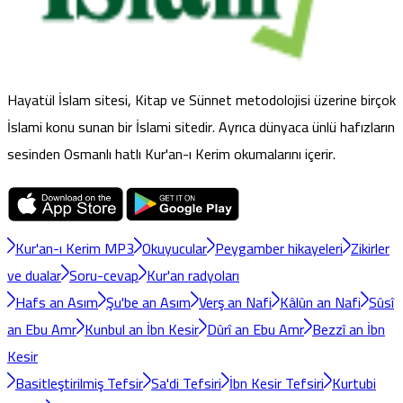
Hayatül İslam sitesi, Kitap ve Sünnet metodolojisi üzerine birçok
İslami konu sunan bir İslami sitedir. Ayrıca dünyaca ünlü hafızların
sesinden Osmanlı hatlı Kur'an-ı Kerim okumalarını içerir.
Kur'an-ı Kerim MP3
Okuyucular
Peygamber hikayeleri
Zikirler
ve dualar
Soru-cevap
Kur'an radyoları
Hafs an Asım
Şu'be an Asım
Verş an Nafi
Kâlûn an Nafi
Sûsî
an Ebu Amr
Kunbul an İbn Kesir
Dûrî an Ebu Amr
Bezzî an İbn
Kesir
Basitleştirilmiş Tefsir
Sa'di Tefsiri
İbn Kesir Tefsiri
Kurtubi