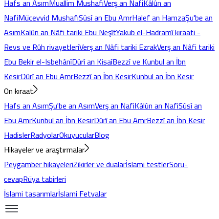
Hafs an Asım
Muallim Mushafı
Verş an Nafi
Kâlûn an
Nafi
Mücevvid Mushafı
Sûsî an Ebu Amr
Halef an Hamza
Şu'be an
Asım
Kalûn an Nâfi tariki Ebu Neşît
Yakub el-Hadramî kıraati -
Revs ve Rûh rivayetleri
Verş an Nâfi tariki Ezrak
Verş an Nâfi tariki
Ebu Bekir el-Isbehânî
Dûrî an Kisaî
Bezzî ve Kunbul an İbn
Kesir
Dûrî an Ebu Amr
Bezzî an İbn Kesir
Kunbul an İbn Kesir
On kıraat
Hafs an Asım
Şu'be an Asım
Verş an Nafi
Kâlûn an Nafi
Sûsî an
Ebu Amr
Kunbul an İbn Kesir
Dûrî an Ebu Amr
Bezzî an İbn Kesir
Hadisler
Radyolar
Okuyucular
Blog
Hikayeler ve araştırmalar
Peygamber hikayeleri
Zikirler ve dualar
İslami testler
Soru-
cevap
Rüya tabirleri
İslami tasarımlar
İslami Fetvalar