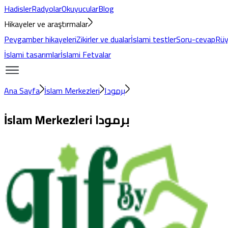
Hadisler
Radyolar
Okuyucular
Blog
Hikayeler ve araştırmalar
Peygamber hikayeleri
Zikirler ve dualar
İslami testler
Soru-cevap
Rüy
İslami tasarımlar
İslami Fetvalar
Ana Sayfa
İslam Merkezleri
برمودا
İslam Merkezleri
برمودا