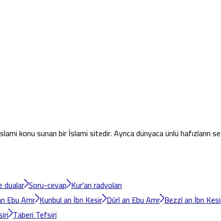
lami konu sunan bir İslami sitedir. Ayrıca dünyaca ünlü hafızların se
ve dualar
Soru-cevap
Kur'an radyoları
an Ebu Amr
Kunbul an İbn Kesir
Dûrî an Ebu Amr
Bezzî an İbn Kesi
iri
Taberi Tefsiri