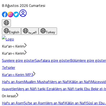
8 Ağustos 2026 Cumartesi
English
العربية
Turkey
Kur'an-ı Kerim
Kur'an-ı Kerim
Surelere göre göster
Sayfalara göre göster
Bölümlere göre göster
Tefsirler
Kur'an-ı Kerim MP3
Hafs an Asım
Muallim Mushafı
Verş an Nafi
Kâlûn an Nafi
Mücevvid
rivayetleri
Verş an Nâfi tariki Ezrak
Verş an Nâfi tariki Ebu Bekir el-
On kıraat
Hafs an Asım
Şu'be an Asım
Verş an Nafi
Kâlûn an Nafi
Sûsî an Ebu