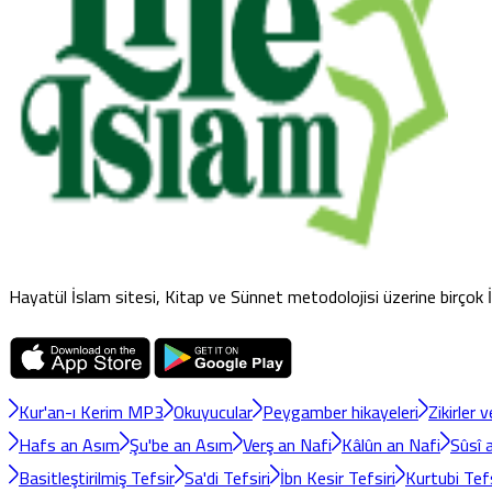
Hayatül İslam sitesi, Kitap ve Sünnet metodolojisi üzerine birçok İs
Kur'an-ı Kerim MP3
Okuyucular
Peygamber hikayeleri
Zikirler 
Hafs an Asım
Şu'be an Asım
Verş an Nafi
Kâlûn an Nafi
Sûsî 
Basitleştirilmiş Tefsir
Sa'di Tefsiri
İbn Kesir Tefsiri
Kurtubi Tefs