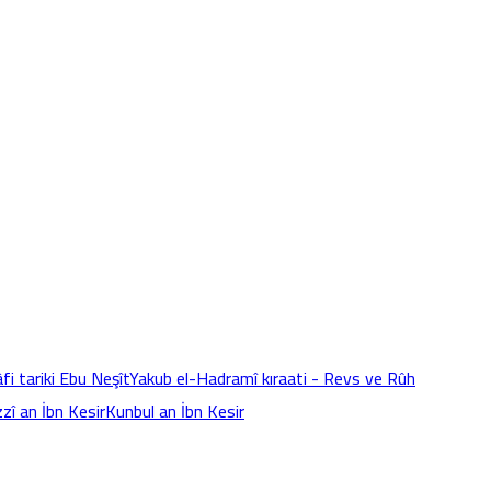
fi tariki Ebu Neşît
Yakub el-Hadramî kıraati - Revs ve Rûh
zî an İbn Kesir
Kunbul an İbn Kesir