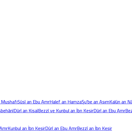
 Mushafı
Sûsî an Ebu Amr
Halef an Hamza
Şu'be an Asım
Kalûn an Nâ
Isbehânî
Dûrî an Kisaî
Bezzî ve Kunbul an İbn Kesir
Dûrî an Ebu Amr
Bez
 Amr
Kunbul an İbn Kesir
Dûrî an Ebu Amr
Bezzî an İbn Kesir