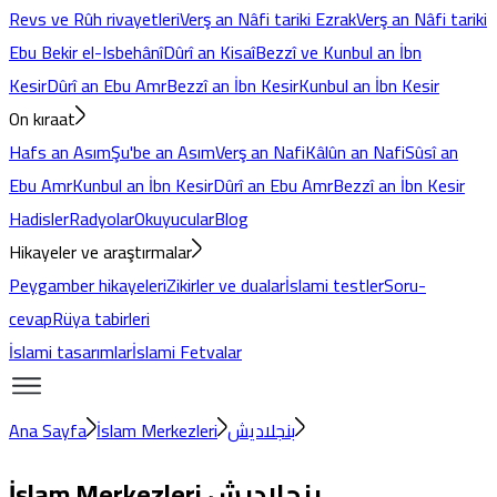
Revs ve Rûh rivayetleri
Verş an Nâfi tariki Ezrak
Verş an Nâfi tariki
Ebu Bekir el-Isbehânî
Dûrî an Kisaî
Bezzî ve Kunbul an İbn
Kesir
Dûrî an Ebu Amr
Bezzî an İbn Kesir
Kunbul an İbn Kesir
On kıraat
Hafs an Asım
Şu'be an Asım
Verş an Nafi
Kâlûn an Nafi
Sûsî an
Ebu Amr
Kunbul an İbn Kesir
Dûrî an Ebu Amr
Bezzî an İbn Kesir
Hadisler
Radyolar
Okuyucular
Blog
Hikayeler ve araştırmalar
Peygamber hikayeleri
Zikirler ve dualar
İslami testler
Soru-
cevap
Rüya tabirleri
İslami tasarımlar
İslami Fetvalar
Ana Sayfa
İslam Merkezleri
بنجلاديش
İslam Merkezleri
بنجلاديش