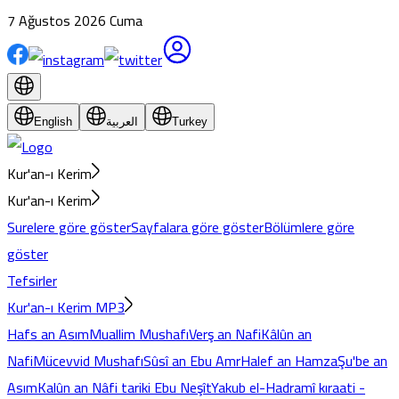
7 Ağustos 2026 Cuma
English
العربية
Turkey
Kur'an-ı Kerim
Kur'an-ı Kerim
Surelere göre göster
Sayfalara göre göster
Bölümlere göre
göster
Tefsirler
Kur'an-ı Kerim MP3
Hafs an Asım
Muallim Mushafı
Verş an Nafi
Kâlûn an
Nafi
Mücevvid Mushafı
Sûsî an Ebu Amr
Halef an Hamza
Şu'be an
Asım
Kalûn an Nâfi tariki Ebu Neşît
Yakub el-Hadramî kıraati -