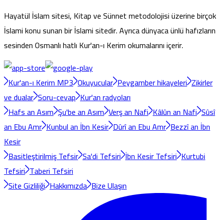
Hayatül İslam sitesi, Kitap ve Sünnet metodolojisi üzerine birçok
İslami konu sunan bir İslami sitedir. Ayrıca dünyaca ünlü hafızların
sesinden Osmanlı hatlı Kur'an-ı Kerim okumalarını içerir.
Kur'an-ı Kerim MP3
Okuyucular
Peygamber hikayeleri
Zikirler
ve dualar
Soru-cevap
Kur'an radyoları
Hafs an Asım
Şu'be an Asım
Verş an Nafi
Kâlûn an Nafi
Sûsî
an Ebu Amr
Kunbul an İbn Kesir
Dûrî an Ebu Amr
Bezzî an İbn
Kesir
Basitleştirilmiş Tefsir
Sa'di Tefsiri
İbn Kesir Tefsiri
Kurtubi
Tefsiri
Taberi Tefsiri
Site Gizliliği
Hakkımızda
Bize Ulaşın