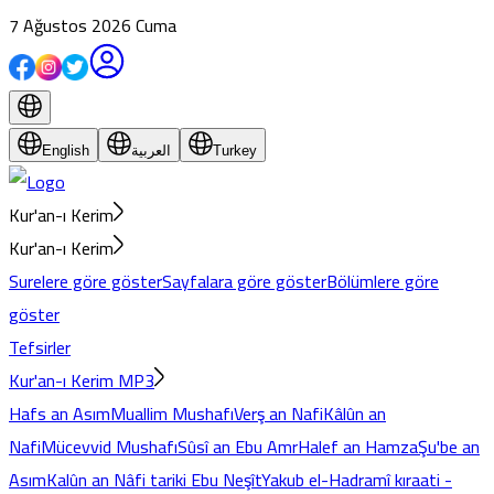
7 Ağustos 2026 Cuma
English
العربية
Turkey
Kur'an-ı Kerim
Kur'an-ı Kerim
Surelere göre göster
Sayfalara göre göster
Bölümlere göre
göster
Tefsirler
Kur'an-ı Kerim MP3
Hafs an Asım
Muallim Mushafı
Verş an Nafi
Kâlûn an
Nafi
Mücevvid Mushafı
Sûsî an Ebu Amr
Halef an Hamza
Şu'be an
Asım
Kalûn an Nâfi tariki Ebu Neşît
Yakub el-Hadramî kıraati -