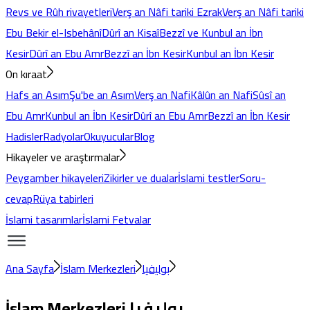
Revs ve Rûh rivayetleri
Verş an Nâfi tariki Ezrak
Verş an Nâfi tariki
Ebu Bekir el-Isbehânî
Dûrî an Kisaî
Bezzî ve Kunbul an İbn
Kesir
Dûrî an Ebu Amr
Bezzî an İbn Kesir
Kunbul an İbn Kesir
On kıraat
Hafs an Asım
Şu'be an Asım
Verş an Nafi
Kâlûn an Nafi
Sûsî an
Ebu Amr
Kunbul an İbn Kesir
Dûrî an Ebu Amr
Bezzî an İbn Kesir
Hadisler
Radyolar
Okuyucular
Blog
Hikayeler ve araştırmalar
Peygamber hikayeleri
Zikirler ve dualar
İslami testler
Soru-
cevap
Rüya tabirleri
İslami tasarımlar
İslami Fetvalar
Ana Sayfa
İslam Merkezleri
بوليفيا
İslam Merkezleri
بوليفيا