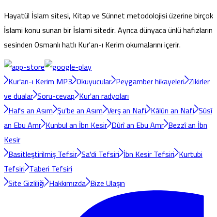
Hayatül İslam sitesi, Kitap ve Sünnet metodolojisi üzerine birçok
İslami konu sunan bir İslami sitedir. Ayrıca dünyaca ünlü hafızların
sesinden Osmanlı hatlı Kur'an-ı Kerim okumalarını içerir.
Kur'an-ı Kerim MP3
Okuyucular
Peygamber hikayeleri
Zikirler
ve dualar
Soru-cevap
Kur'an radyoları
Hafs an Asım
Şu'be an Asım
Verş an Nafi
Kâlûn an Nafi
Sûsî
an Ebu Amr
Kunbul an İbn Kesir
Dûrî an Ebu Amr
Bezzî an İbn
Kesir
Basitleştirilmiş Tefsir
Sa'di Tefsiri
İbn Kesir Tefsiri
Kurtubi
Tefsiri
Taberi Tefsiri
Site Gizliliği
Hakkımızda
Bize Ulaşın