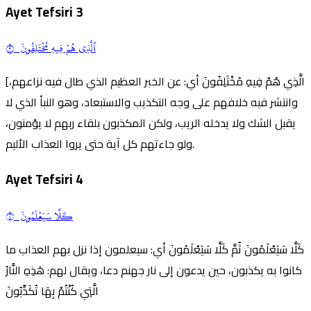
Ayet Tefsiri
3
ٱلَّذِي هُمۡ فِيهِ مُخۡتَلِفُونَ ٣
[الَّذِي هُمْ فِيهِ مُخْتَلِفُونَ أي: عن الخبر العظيم الذي طال فيه نزاعهم،
وانتشر فيه خلافهم على وجه التكذيب والاستبعاد، وهو النبأ الذي لا
يقبل الشك ولا يدخله الريب، ولكن المكذبون بلقاء ربهم لا يؤمنون،
ولو جاءتهم كل آية حتى يروا العذاب الأليم.
Ayet Tefsiri
4
كـَلَّا سَيَعۡلَمُونَ ٤
كَلَّا سَيَعْلَمُونَ ثُمَّ كَلَّا سَيَعْلَمُونَ أي: سيعلمون إذا نزل بهم العذاب ما
كانوا به يكذبون، حين يدعون إلى نار جهنم دعا، ويقال لهم: هَذِهِ النَّارُ
الَّتِي كُنْتُمْ بِهَا تُكَذِّبُونَ