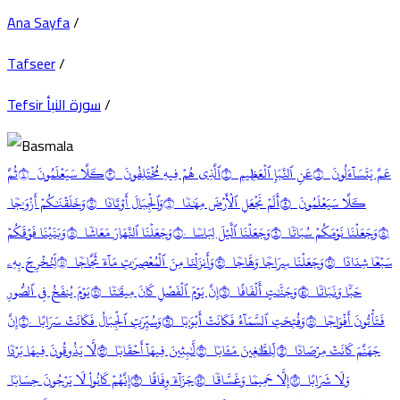
Ana Sayfa
/
Tafseer
/
/
Tefsir سورة النبأ
عَمَّ يَتَسَآءَلُونَ ١
عَنِ ٱلنَّبَإِ ٱلۡعَظِيمِ ٢
ٱلَّذِي هُمۡ فِيهِ مُخۡتَلِفُونَ ٣
كـَلَّا سَيَعۡلَمُونَ ٤
ثُمَّ
كـَلَّا سَيَعۡلَمُونَ ٥
أَلَمۡ نَجۡعَلِ ٱلۡأَرۡضَ مِهَٰدٗا ٦
وَٱلۡجِبَالَ أَوۡتَادٗا ٧
وَخَلَقۡنَٰكُمۡ أَزۡوَٰجٗا
٨
وَجَعَلۡنَا نَوۡمَكُمۡ سُبَاتٗا ٩
وَجَعَلۡنَا ٱلَّيۡلَ لِبَاسٗا ١٠
وَجَعَلۡنَا ٱلنَّهَارَ مَعَاشٗا ١١
وَبَنَيۡنَا فَوۡقَكُمۡ
سَبۡعٗا شِدَادٗا ١٢
وَجَعَلۡنَا سِرَاجٗا وَهَّاجٗا ١٣
وَأَنزَلۡنَا مِنَ ٱلۡمُعۡصِرَٰتِ مَآءٗ ثَجَّاجٗا ١٤
لِّنُخۡرِجَ بِهِۦ
حَبّٗا وَنَبَاتٗا ١٥
وَجَنَّٰتٍ أَلۡفَافًا ١٦
إِنَّ يَوۡمَ ٱلۡفَصۡلِ كَانَ مِيقَٰتٗا ١٧
يَوۡمَ يُنفَخُ فِي ٱلصُّورِ
فَتَأۡتُونَ أَفۡوَاجٗا ١٨
وَفُتِحَتِ ٱلسَّمَآءُ فَكَانَتۡ أَبۡوَٰبٗا ١٩
وَسُيِّرَتِ ٱلۡجِبَالُ فَكَانَتۡ سَرَابًا ٢٠
إِنَّ
جَهَنَّمَ كَانَتۡ مِرۡصَادٗا ٢١
لِّلطَّٰغِينَ مَـَٔابٗا ٢٢
لَّٰبِثِينَ فِيهَآ أَحۡقَابٗا ٢٣
لَّا يَذُوقُونَ فِيهَا بَرۡدٗا
وَلَا شَرَابًا ٢٤
إِلَّا حَمِيمٗا وَغَسَّاقٗا ٢٥
جَزَآءٗ وِفَاقًا ٢٦
إِنَّهُمۡ كَانُواْ لَا يَرۡجُونَ حِسَابٗا