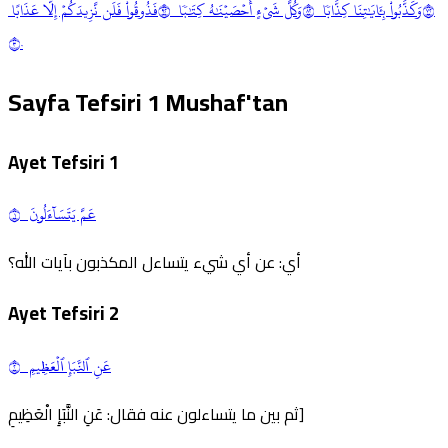
٢٧
وَكَذَّبُواْ بِـَٔايَٰتِنَا كِذَّابٗا ٢٨
وَكُلَّ شَيۡءٍ أَحۡصَيۡنَٰهُ كِتَٰبٗا ٢٩
فَذُوقُواْ فَلَن نَّزِيدَكُمۡ إِلَّا عَذَابًا
٣٠
Sayfa Tefsiri
1
Mushaf'tan
Ayet Tefsiri
1
عَمَّ يَتَسَآءَلُونَ ١
أي: عن أي شيء يتساءل المكذبون بآيات الله؟
Ayet Tefsiri
2
عَنِ ٱلنَّبَإِ ٱلۡعَظِيمِ ٢
ثم بين ما يتساءلون عنه فقال: عَنِ النَّبَإِ الْعَظِيمِ]