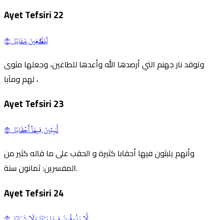
Ayet Tefsiri
22
لِّلطَّٰغِينَ مَـَٔابٗا ٢٢
وتوقد نار جهنم التي أرصدها الله وأعدها للطاغين، وجعلها مثوى
لهم ومآبا ،
Ayet Tefsiri
23
لَّٰبِثِينَ فِيهَآ أَحۡقَابٗا ٢٣
وأنهم يلبثون فيها أحقابا كثيرة و الحقب على ما قاله كثير من
المفسرين: ثمانون سنة.
Ayet Tefsiri
24
لَّا يَذُوقُونَ فِيهَا بَرۡدٗا وَلَا شَرَابًا ٢٤