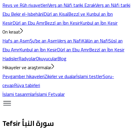
Revs ve Rûh rivayetleri
Verş an Nâfi tariki Ezrak
Verş an Nâfi tariki
Ebu Bekir el-Isbehânî
Dûrî an Kisaî
Bezzî ve Kunbul an İbn
Kesir
Dûrî an Ebu Amr
Bezzî an İbn Kesir
Kunbul an İbn Kesir
On kıraat
Hafs an Asım
Şu'be an Asım
Verş an Nafi
Kâlûn an Nafi
Sûsî an
Ebu Amr
Kunbul an İbn Kesir
Dûrî an Ebu Amr
Bezzî an İbn Kesir
Hadisler
Radyolar
Okuyucular
Blog
Hikayeler ve araştırmalar
Peygamber hikayeleri
Zikirler ve dualar
İslami testler
Soru-
cevap
Rüya tabirleri
İslami tasarımlar
İslami Fetvalar
Tefsir سورة النبأ