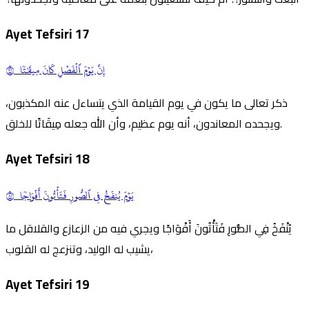
Ayet Tefsiri
17
إِنَّ يَوۡمَ ٱلۡفَصۡلِ كَانَ مِيقَٰتٗا ١٧
ذكر تعالى ما يكون في يوم القيامة الذي يتساءل عنه المكذبون،
ويجحده المعاندون، أنه يوم عظيم، وأن الله جعله مِيقَاتًا للخلق.
Ayet Tefsiri
18
يَوۡمَ يُنفَخُ فِي ٱلصُّورِ فَتَأۡتُونَ أَفۡوَاجٗا ١٨
يُنْفَخُ فِي الصُّورِ فَتَأْتُونَ أَفْوَاجًا ويجري فيه من الزعازع والقلاقل ما
يشيب له الوليد، وتنزعج له القلوب،
Ayet Tefsiri
19