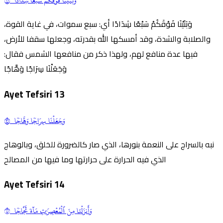
وَبَنَيۡنَا فَوۡقَكُمۡ سَبۡعٗا شِدَادٗا ١٢
وَبَنَيْنَا فَوْقَكُمْ سَبْعًا شِدَادًا أي: سبع سموات، في غاية القوة،
والصلابة والشدة، وقد أمسكها الله بقدرته، وجعلها سقفا للأرض،
فيها عدة منافع لهم، ولهذا ذكر من منافعها الشمس فقال:
وَجَعَلْنَا سِرَاجًا وَهَّاجًا
Ayet Tefsiri
13
وَجَعَلۡنَا سِرَاجٗا وَهَّاجٗا ١٣
نبه بالسراج على النعمة بنورها، الذي صار كالضرورة للخلق، وبالوهاج
الذي فيه الحرارة على حرارتها وما فيها من المصالح
Ayet Tefsiri
14
وَأَنزَلۡنَا مِنَ ٱلۡمُعۡصِرَٰتِ مَآءٗ ثَجَّاجٗا ١٤