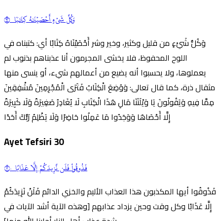
وَكُلَّ شَيۡءٍ أَحۡصَيۡنَٰهُ كِتَٰبٗا ٢٩
وَكُلُّ شَيْءٍ من قليل وكثير، وخير وشر أَحْصَيْنَاهُ كِتَابًا أي: كتبناه في
اللوح المحفوظ، فلا يخشى المجرمون أنا عذبناهم بذنوب لم
يعملوها، ولا يحسبوا أنه يضيع من أعمالهم شيء، أو ينسى منها
مثقال ذرة، كما قال تعالى: وَوُضِعَ الْكِتَابُ فَتَرَى الْمُجْرِمِينَ مُشْفِقِينَ
مِمَّا فِيهِ وَيَقُولُونَ يَا وَيْلَتَنَا مَالِ هَذَا الْكِتَابِ لَا يُغَادِرُ صَغِيرَةً وَلَا كَبِيرَةً
إِلَّا أَحْصَاهَا وَوَجَدُوا مَا عَمِلُوا حَاضِرًا وَلَا يَظْلِمُ رَبُّكَ أَحَدًا
Ayet Tefsiri
30
فَذُوقُواْ فَلَن نَّزِيدَكُمۡ إِلَّا عَذَابًا ٣٠
فَذُوقُوا أيها المكذبون هذا العذاب الأليم والخزي الدائم فَلَنْ نَزِيدَكُمْ
إِلَّا عَذَابًا وكل وقت وحين يزداد عذابهم [وهذه الآية أشد الآيات في