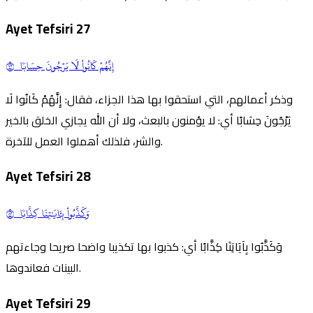
Ayet Tefsiri
27
إِنَّهُمۡ كَانُواْ لَا يَرۡجُونَ حِسَابٗا ٢٧
وذكر أعمالهم، التي استحقوا بها هذا الجزاء، فقال: إِنَّهُمْ كَانُوا لَا
يَرْجُونَ حِسَابًا أي: لا يؤمنون بالبعث، ولا أن الله يجازي الخلق بالخير
والشر، فلذلك أهملوا العمل للآخرة.
Ayet Tefsiri
28
وَكَذَّبُواْ بِـَٔايَٰتِنَا كِذَّابٗا ٢٨
وَكَذَّبُوا بِآيَاتِنَا كِذَّابًا أي: كذبوا بها تكذيبا واضحا صريحا وجاءتهم
البينات فعاندوها.
Ayet Tefsiri
29