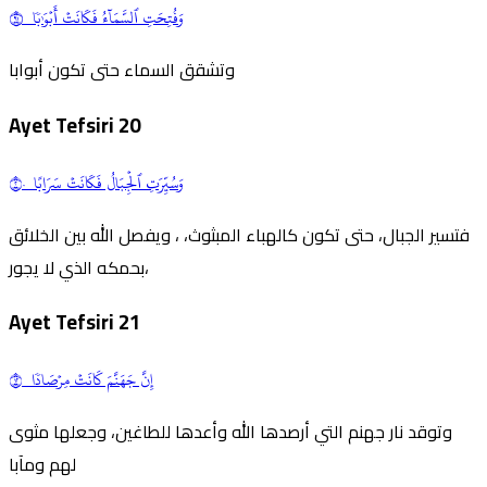
وَفُتِحَتِ ٱلسَّمَآءُ فَكَانَتۡ أَبۡوَٰبٗا ١٩
وتشقق السماء حتى تكون أبوابا
Ayet Tefsiri
20
وَسُيِّرَتِ ٱلۡجِبَالُ فَكَانَتۡ سَرَابًا ٢٠
فتسير الجبال، حتى تكون كالهباء المبثوث، ، ويفصل الله بين الخلائق
بحمكه الذي لا يجور،
Ayet Tefsiri
21
إِنَّ جَهَنَّمَ كَانَتۡ مِرۡصَادٗا ٢١
وتوقد نار جهنم التي أرصدها الله وأعدها للطاغين، وجعلها مثوى
لهم ومآبا