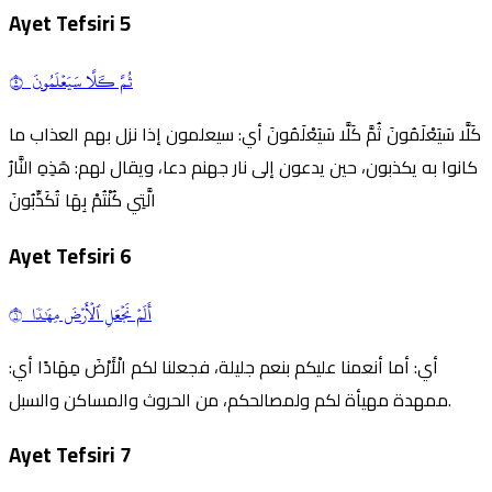
Ayet Tefsiri
5
ثُمَّ كـَلَّا سَيَعۡلَمُونَ ٥
كَلَّا سَيَعْلَمُونَ ثُمَّ كَلَّا سَيَعْلَمُونَ أي: سيعلمون إذا نزل بهم العذاب ما
كانوا به يكذبون، حين يدعون إلى نار جهنم دعا، ويقال لهم: هَذِهِ النَّارُ
الَّتِي كُنْتُمْ بِهَا تُكَذِّبُونَ
Ayet Tefsiri
6
أَلَمۡ نَجۡعَلِ ٱلۡأَرۡضَ مِهَٰدٗا ٦
أي: أما أنعمنا عليكم بنعم جليلة، فجعلنا لكم الْأَرْضَ مِهَادًا أي:
ممهدة مهيأة لكم ولمصالحكم، من الحروث والمساكن والسبل.
Ayet Tefsiri
7