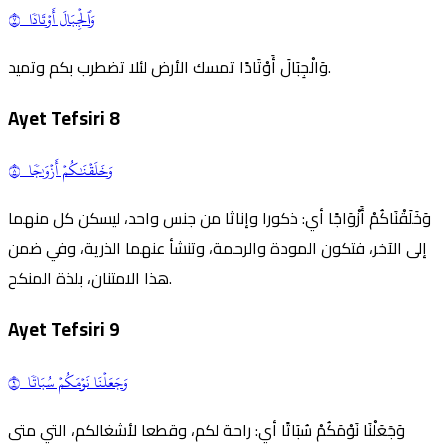
وَٱلۡجِبَالَ أَوۡتَادٗا ٧
وَالْجِبَالَ أَوْتَادًا تمسك الأرض لئلا تضطرب بكم وتميد.
Ayet Tefsiri
8
وَخَلَقۡنَٰكُمۡ أَزۡوَٰجٗا ٨
وَخَلَقْنَاكُمْ أَزْوَاجًا أي: ذكورا وإناثا من جنس واحد، ليسكن كل منهما
إلى الآخر، فتكون المودة والرحمة، وتنشأ عنهما الذرية، وفي ضمن
هذا الامتنان، بلذة المنكح.
Ayet Tefsiri
9
وَجَعَلۡنَا نَوۡمَكُمۡ سُبَاتٗا ٩
وَجَعَلْنَا نَوْمَكُمْ سُبَاتًا أي: راحة لكم، وقطعا لأشغالكم، التي متى