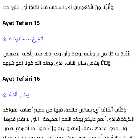
وَأَنْزَلْنَا مِنَ الْمُعْصِرَاتِ أي: السحاب مَاءً ثَجَّاجًا أي: كثيرا جدا.
Ayet Tefsiri
15
لِّنُخۡرِجَ بِهِۦ حَبّٗا وَنَبَاتٗا ١٥
لِنُخْرِجَ بِهِ حَبًّا من بر وشعير وذرة وأرز، وغير ذلك مما يأكله الآدميون.
وَنَبَاتًا يشمل سائر النبات، الذي جعله الله قوتا لمواشيهم.
Ayet Tefsiri
16
وَجَنَّٰتٍ أَلۡفَافًا ١٦
وَجَنَّاتٍ أَلْفَافًا أي: بساتين ملتفة، فيها من جميع أصناف الفواكه
اللذيذة.فالذي أنعم عليكم بهذه النعم العظيمة ، التي لا يقدر قدرها،
ولا يحصى عددها، كيف [تكفرون به و] تكذبون ما أخبركم به من
البعث والنشور؟! أم كيف تستعينون بنعمه على معاصيه وتجحدونها؟"