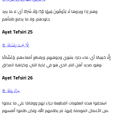
وهم إذا وردوها لَا يَذُوقُونَ فِيهَا بَرْدًا وَلَا شَرَابًا أي: لا ما يبرد
جلودهم، ولا ما يدفع ظمأهم.
Ayet Tefsiri
25
إِلَّا حَمِيمٗا وَغَسَّاقٗا ٢٥
إِلَّا حَمِيمًا أي: ماء حارا، يشوي وجوههم، ويقطع أمعاءهم، وَغَسَّاقًا
وهو: صديد أهل النار، الذي هو في غاية النتن، وكراهة المذاق،
Ayet Tefsiri
26
جَزَآءٗ وِفَاقًا ٢٦
استحقوا هذه العقوبات الفظيعة جزاء لهم ووفاقا على ما عملوا
من الأعمال الموصلة إليها، لم يظلمهم الله، ولكن ظلموا أنفسهم،