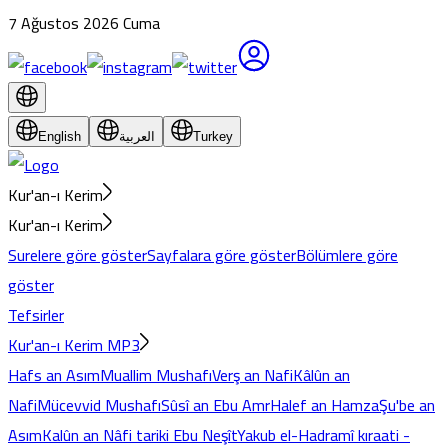
7 Ağustos 2026 Cuma
Turkey
العربية
English
Kur'an-ı Kerim
Kur'an-ı Kerim
Surelere göre göster
Sayfalara göre göster
Bölümlere göre
göster
Tefsirler
Kur'an-ı Kerim MP3
Hafs an Asım
Muallim Mushafı
Verş an Nafi
Kâlûn an
Nafi
Mücevvid Mushafı
Sûsî an Ebu Amr
Halef an Hamza
Şu'be an
Asım
Kalûn an Nâfi tariki Ebu Neşît
Yakub el-Hadramî kıraati -