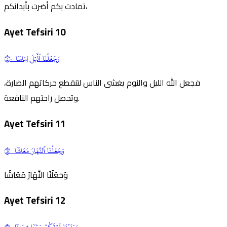
تمادت بكم أضرت بأبدانكم،
Ayet Tefsiri
10
وَجَعَلۡنَا ٱلَّيۡلَ لِبَاسٗا ١٠
فجعل الله الليل والنوم يغشى الناس لتنقطع حركاتهم الضارة،
وتحصل راحتهم النافعة.
Ayet Tefsiri
11
وَجَعَلۡنَا ٱلنَّهَارَ مَعَاشٗا ١١
وَجَعَلْنَا النَّهَارَ مَعَاشًا
Ayet Tefsiri
12