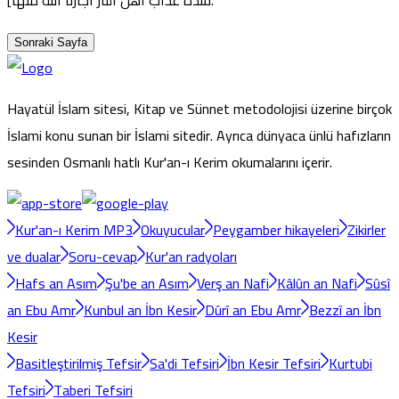
شدة عذاب أهل النار أجارنا الله منها].
Sonraki Sayfa
Hayatül İslam sitesi, Kitap ve Sünnet metodolojisi üzerine birçok
İslami konu sunan bir İslami sitedir. Ayrıca dünyaca ünlü hafızların
sesinden Osmanlı hatlı Kur'an-ı Kerim okumalarını içerir.
Kur'an-ı Kerim MP3
Okuyucular
Peygamber hikayeleri
Zikirler
ve dualar
Soru-cevap
Kur'an radyoları
Hafs an Asım
Şu'be an Asım
Verş an Nafi
Kâlûn an Nafi
Sûsî
an Ebu Amr
Kunbul an İbn Kesir
Dûrî an Ebu Amr
Bezzî an İbn
Kesir
Basitleştirilmiş Tefsir
Sa'di Tefsiri
İbn Kesir Tefsiri
Kurtubi
Tefsiri
Taberi Tefsiri