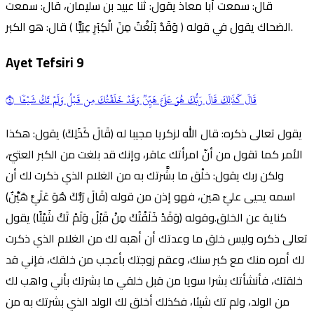
قال: سمعت أبا معاذ يقول: ثنا عبيد بن سليمان، قال: سمعت
الضحاك يقول في قوله ( وَقَدْ بَلَغْتُ مِنَ الْكِبَرِ عِتِيًّا ) قال: هو الكبر.
Ayet Tefsiri
9
قَالَ كَذَٰلِكَ قَالَ
رَبُّ
كَ
هُوَ
عَلَيَّ هَيِّنٞ وَقَدۡ خَلَقۡتُكَ مِن قَبۡلُ وَلَمۡ تَكُ شَيۡـٔٗا ٩
يقول تعالى ذكره: قال الله لزكريا مجيبا له (قَالَ كَذَلِكَ) يقول: هكذا
الأمر كما تقول من أنّ امرأتك عاقر، وإنك قد بلغت من الكبر العتيّ،
ولكن ربك يقول: خلْق ما بشَّرتك به من الغلام الذي ذكرت لك أن
اسمه يحيى عليّ هين، فهو إذن من قوله (قَالَ رَبُّكَ هُوَ عَلَيَّ هَيِّنٌ)
كناية عن الخلق.وقوله (وَقَدْ خَلَقْتُكَ مِنْ قَبْلُ وَلَمْ تَكُ شَيْئًا) يقول
تعالى ذكره وليس خلق ما وعدتك أن أهبه لك من الغلام الذي ذكرت
لك أمره منك مع كبر سنك، وعقم زوجتك بأعجب من خلقك، فإني قد
خلقتك، فأنشأتك بشرا سويا من قبل خلقي ما بشرتك بأني واهب لك
من الولد، ولم تك شيئا، فكذلك أخلق لك الولد الذي بشرتك به من