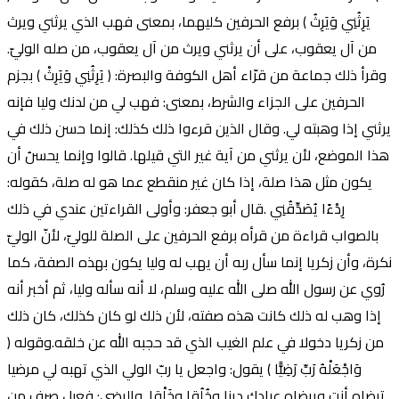
يَرِثُنِي وَيَرِثُ ) برفع الحرفين كليهما، بمعنى فهب الذي يرثني ويرث
من آل يعقوب، على أن يرثني ويرث من آل يعقوب، من صله الوليّ.
وقرأ ذلك جماعة من قرّاء أهل الكوفة والبصرة: ( يَرِثُنِي وَيَرِثْ ) بجزم
الحرفين على الجزاء والشرط، بمعنى: فهب لي من لدنك وليا فإنه
يرثني إذا وهبته لي. وقال الذين قرءوا ذلك كذلك: إنما حسن ذلك في
هذا الموضع، لأن يرثني من آية غير التي قيلها. قالوا وإنما يحسنُ أن
يكون مثل هذا صلة، إذا كان غير منقطع عما هو له صلة، كقوله:
رِدْءًا يُصَدِّقُنِي .قال أبو جعفر: وأولى القراءتين عندي في ذلك
بالصواب قراءة من قرأه برفع الحرفين على الصلة للوليّ، لأنّ الوليّ
نكرة، وأن زكريا إنما سأل ربه أن يهب له وليا يكون بهذه الصفة، كما
رُوي عن رسول الله صلى الله عليه وسلم، لا أنه سأله وليا، ثم أخبر أنه
إذا وهب له ذلك كانت هذه صفته، لأن ذلك لو كان كذلك، كان ذلك
من زكريا دخولا في علم الغيب الذي قد حجبه الله عن خلقه.وقوله (
وَاجْعَلْهُ رَبِّ رَضِيًّا ) يقول: واجعل يا ربّ الولي الذي تهبه لي مرضيا
ترضاه أنت ويرضاه عبادك دينا وخُلُقا وخَلْقا. والرضي: فعيل صرف من