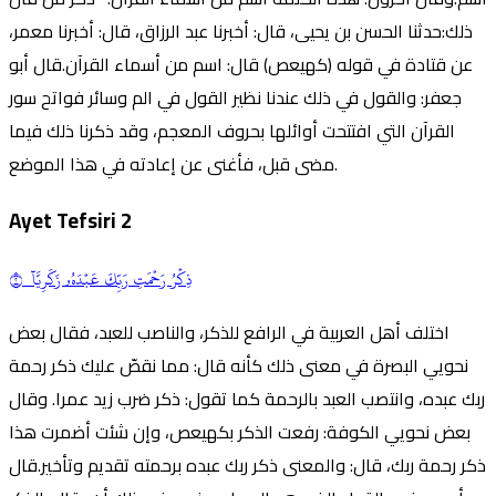
ذلك:حدثنا الحسن بن يحيى، قال: أخبرنا عبد الرزاق، قال: أخبرنا معمر،
عن قتادة في قوله (كهيعص) قال: اسم من أسماء القرآن.قال أبو
جعفر: والقول في ذلك عندنا نظير القول في الم وسائر فواتح سور
القرآن التي افتتحت أوائلها بحروف المعجم، وقد ذكرنا ذلك فيما
مضى قبل، فأغنى عن إعادته في هذا الموضع.
Ayet Tefsiri
2
ذِكۡرُ رَحۡمَتِ
رَبِّ
كَ عَبۡدَهُۥ زَكَرِيَّآ ٢
اختلف أهل العربية في الرافع للذكر، والناصب للعبد، فقال بعض
نحويي البصرة في معنى ذلك كأنه قال: مما نقصّ عليك ذكر رحمة
ربك عبده، وانتصب العبد بالرحمة كما تقول: ذكر ضرب زيد عمرا. وقال
بعض نحويي الكوفة: رفعت الذكر بكهيعص، وإن شئت أضمرت هذا
ذكر رحمة ربك، قال: والمعنى ذكر ربك عبده برحمته تقديم وتأخير.قال