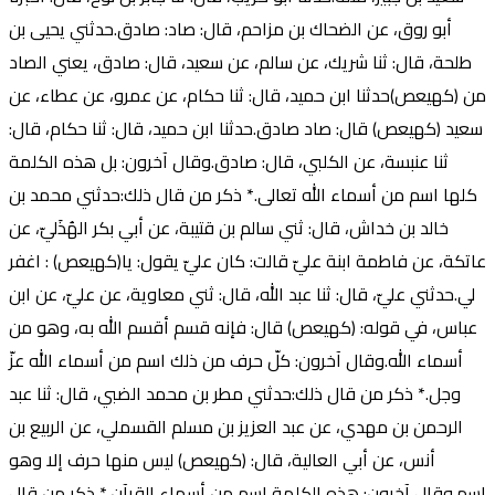
أبو روق، عن الضحاك بن مزاحم، قال: صاد: صادق.حدثني يحيى بن
طلحة، قال: ثنا شريك، عن سالم، عن سعيد، قال: صادق، يعني الصاد
من (كهيعص)حدثنا ابن حميد، قال: ثنا حكام، عن عمرو، عن عطاء، عن
سعيد (كهيعص) قال: صاد صادق.حدثنا ابن حميد، قال: ثنا حكام، قال:
ثنا عنبسة، عن الكلبي، قال: صادق.وقال آخرون: بل هذه الكلمة
كلها اسم من أسماء الله تعالى.* ذكر من قال ذلك:حدثني محمد بن
خالد بن خداش، قال: ثني سالم بن قتيبة، عن أبي بكر الهُذَليّ، عن
عاتكة، عن فاطمة ابنة عليّ قالت: كان عليّ يقول: يا(كهيعص) : اغفر
لي.حدثني عليّ، قال: ثنا عبد الله، قال: ثني معاوية، عن عليّ، عن ابن
عباس، في قوله: (كهيعص) قال: فإنه قسم أقسم الله به، وهو من
أسماء الله.وقال آخرون: كلّ حرف من ذلك اسم من أسماء الله عزّ
وجل.* ذكر من قال ذلك:حدثني مطر بن محمد الضبي، قال: ثنا عبد
الرحمن بن مهدي، عن عبد العزيز بن مسلم القسملي، عن الربيع بن
أنس، عن أبي العالية، قال: (كهيعص) ليس منها حرف إلا وهو
اسم.وقال آخرون: هذه الكلمة اسم من أسماء القرآن.* ذكر من قال