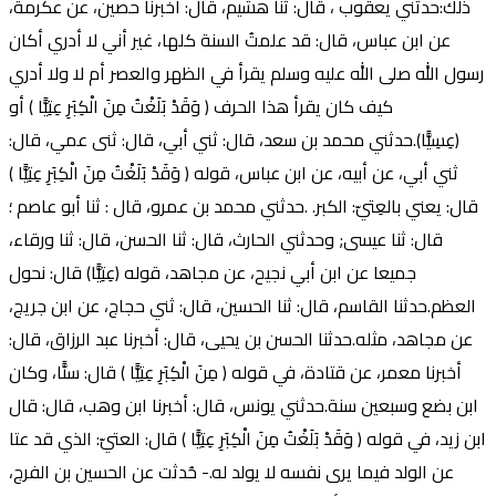
ذلك:حدثني يعقوب ، قال: ثنا هشيم، قال: أخبرنا حصين، عن عكرمة،
عن ابن عباس، قال: قد علمتُ السنة كلها، غير أني لا أدري أكان
رسول الله صلى الله عليه وسلم يقرأ في الظهر والعصر أم لا ولا أدري
كيف كان يقرأ هذا الحرف ( وَقَدْ بَلَغْتُ مِنَ الْكِبَرِ عِتِيًّا ) أو
(عِسِيًّا).حدثني محمد بن سعد، قال: ثني أبي، قال: ثنى عمي، قال:
ثني أبي، عن أبيه، عن ابن عباس، قوله ( وَقَدْ بَلَغْتُ مِنَ الْكِبَرِ عِتِيًّا )
قال: يعني بالعِتيّ: الكبر. .حدثني محمد بن عمرو، قال : ثنا أبو عاصم ؛
قال: ثنا عيسى; وحدثني الحارث، قال: ثنا الحسن، قال: ثنا ورقاء،
جميعا عن ابن أبي نجيح، عن مجاهد، قوله (عِتِيًّا) قال: نحول
العظم.حدثنا القاسم، قال: ثنا الحسين، قال: ثني حجاج، عن ابن جريج،
عن مجاهد، مثله.حدثنا الحسن بن يحيى، قال: أخبرنا عبد الرزاق، قال:
أخبرنا معمر، عن قتادة، في قوله ( مِنَ الْكِبَرِ عِتِيًّا ) قال: سنًّا، وكان
ابن بضع وسبعين سنة.حدثني يونس، قال: أخبرنا ابن وهب، قال: قال
ابن زيد، في قوله ( وَقَدْ بَلَغْتُ مِنَ الْكِبَرِ عِتِيًّا ) قال: العتيّ: الذي قد عتا
عن الولد فيما يرى نفسه لا يولد له.- حُدثت عن الحسين بن الفرج،