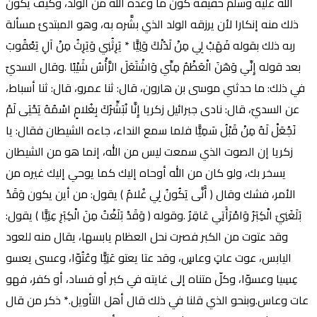
الله عليه وسلم حقيقة كون ما وعده الله من الولد، وكيف يكون
ذلك منه إنكارا لأن يرزقه الولد الذي بشَّره به، وهو المبتدئ مسألة
ربه ذلك بقوله فَهَبْ لِي مِنْ لَدُنْكَ وَلِيًّا * يَرِثُنِي وَيَرِثُ مِنْ آلِ يَعْقُوبَ
بعد قوله إِنِّي وَهَنَ الْعَظْمُ مِنِّي وَاشْتَعَلَ الرَّأْسُ شَيْبًا .وقال السديّ
في ذلك: ما حدثني موسى بن هارون، قال: ثنا عمرو، قال: ثنا أسباط،
عن السديّ، قال: نادى جبرائيل زكريا إِنَّا نُبَشِّرُكَ بِغُلامٍ اسْمُهُ يَحْيَى لَمْ
نَجْعَلْ لَهُ مِنْ قَبْلُ سَمِيًّا فلما سمع النداء، جاءه الشيطان فقال: يا
زكريا إن الصوت الذي سمعت ليس من الله، إنما هو من الشيطان
يسخر بك، ولو كان من الله أوحاه إليك كما يوحي إليك غيره من
الأمر، فشك وقال ( أَنَّى يَكُونُ لِي غُلامٌ ) يقول: من أين يكون وَقَدْ
بَلَغَنِيَ الْكِبَرُ وَامْرَأَتِي عَاقِرٌ .وقوله ( وَقَدْ بَلَغْتُ مِنَ الْكِبَرِ عِتِيًّا ) يقول:
وقد عتوت من الكبر فصرت نحل العظام يابسها، يقال منه للعود
اليابس، عوت عاتٍ وعاسٍ، وقد عتا يعتو عَتِيًّا وعُتُوّا، وعسى يعسو
عِسِيا وعسوّا، وكلّ متناه إلى غايته في كبر أو فساد، أو كفر، فهو
عات وعاس.وبنحو الذي قلنا في ذلك قال أهل التأويل.* ذكر من قال