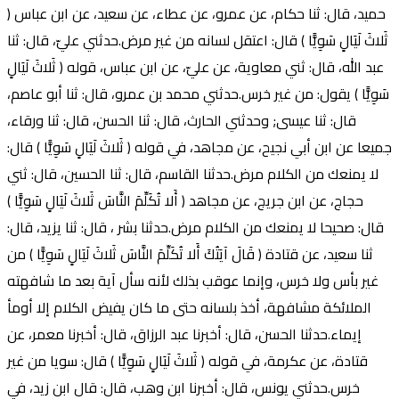
حميد، قال: ثنا حكام، عن عمرو، عن عطاء، عن سعيد، عن ابن عباس (
ثَلاثَ لَيَالٍ سَوِيًّا ) قال: اعتقل لسانه من غير مرض.حدثني عليّ، قال: ثنا
عبد الله، قال: ثني معاوية، عن عليّ، عن ابن عباس، قوله ( ثَلاثَ لَيَالٍ
سَوِيًّا ) يقول: من غير خرس.حدثني محمد بن عمرو، قال: ثنا أبو عاصم،
قال: ثنا عيسى; وحدثني الحارث، قال: ثنا الحسن، قال: ثنا ورقاء،
جميعا عن ابن أبي نجيح، عن مجاهد، في قوله ( ثَلاثَ لَيَالٍ سَوِيًّا ) قال:
لا يمنعك من الكلام مرض.حدثنا القاسم، قال: ثنا الحسين، قال: ثني
حجاج، عن ابن جريج، عن مجاهد ( أَلا تُكَلِّمَ النَّاسَ ثَلاثَ لَيَالٍ سَوِيًّا )
قال: صحيحا لا يمنعك من الكلام مرض.حدثنا بشر ، قال: ثنا يزيد، قال:
ثنا سعيد، عن قتادة ( قَالَ آيَتُكَ أَلا تُكَلِّمَ النَّاسَ ثَلاثَ لَيَالٍ سَوِيًّا ) من
غير بأس ولا خرس، وإنما عوقب بذلك لأنه سأل آية بعد ما شافهته
الملائكة مشافهة، أخذ بلسانه حتى ما كان يفيض الكلام إلا أومأ
إيماء.حدثنا الحسن، قال: أخبرنا عبد الرزاق، قال: أخبرنا معمر، عن
قتادة، عن عكرمة، في قوله ( ثَلاثَ لَيَالٍ سَوِيًّا ) قال: سويا من غير
خرس.حدثني يونس، قال: أخبرنا ابن وهب، قال: قال ابن زيد، في