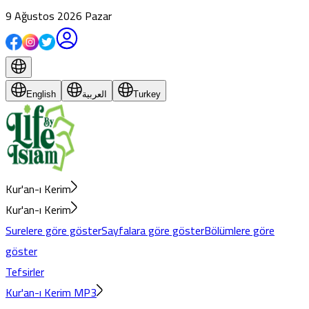
9 Ağustos 2026 Pazar
Turkey
العربية
English
Kur'an-ı Kerim
Kur'an-ı Kerim
Surelere göre göster
Sayfalara göre göster
Bölümlere göre
göster
Tefsirler
Kur'an-ı Kerim MP3