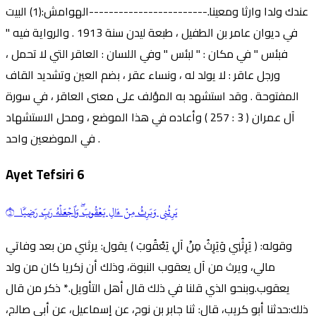
عندك ولدا وارثا ومعينا.------------------------الهوامش:(1) البيت
في ديوان عامر بن الطفيل ، طبعة ليدن سنة 1913 . والرواية فيه "
فبئس " في مكان : " لبئس " وفي اللسان : العاقر التي لا تحمل ،
ورجل عاقر : لا يولد له ، ونساء عقر ، بضم العين وتشديد القاف
المفتوحة . وقد استشهد به المؤلف على معنى العاقر ، في سورة
آل عمران ( 3 : 257 ) وأعاده في هذا الموضع ، ومحل الاستشهاد
في الموضعين واحد .
Ayet Tefsiri
6
يَرِثُنِي وَيَرِثُ مِنۡ ءَالِ يَعۡقُوبَۖ وَٱجۡعَلۡهُ
رَبِّ
رَضِيّٗا ٦
وقوله: ( يَرِثُنِي وَيَرِثُ مِنْ آلِ يَعْقُوبَ ) يقول: يرثني من بعد وفاتي
مالي، ويرث من آل يعقوب النبوة، وذلك أن زكريا كان من ولد
يعقوب.وبنحو الذي قلنا في ذلك قال أهل التأويل.* ذكر من قال
ذلك:حدثنا أبو كريب، قال: ثنا جابر بن نوح، عن إسماعيل، عن أبي صالح،