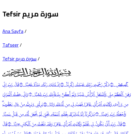
Tefsir سورة مريم
Ana Sayfa
/
Tafseer
/
/
Tefsir سورة مريم
كٓهيعٓصٓ ١
ذِكۡرُ رَحۡمَتِ
رَبِّ
كَ عَبۡدَهُۥ زَكَرِيَّآ ٢
إِذۡ نَادَىٰ
رَبَّ
هُۥ نِدَآءً خَفِيّٗا ٣
قَالَ
رَبِّ
إِنِّي
وَهَنَ ٱلۡعَظۡمُ مِنِّي وَٱشۡتَعَلَ ٱلرَّأۡسُ شَيۡبٗا وَلَمۡ أَكُنۢ بِدُعَآئِكَ
رَبِّ
شَقِيّٗا ٤
وَإِنِّي خِفۡتُ ٱلۡمَوَٰلِيَ
مِن وَرَآءِي وَكَانَتِ ٱمۡرَأَتِي عَاقِرٗا فَهَبۡ لِي مِن لَّدُنكَ وَلِيّٗا ٥
يَرِثُنِي وَيَرِثُ مِنۡ ءَالِ يَعۡقُوبَۖ
وَٱجۡعَلۡهُ
رَبِّ
رَضِيّٗا ٦
يَٰزَكَرِيَّآ إِنَّا نُبَشِّرُكَ بِغُلَٰمٍ ٱسۡمُهُۥ يَحۡيَىٰ لَمۡ نَجۡعَل لَّهُۥ مِن قَبۡلُ سَمِيّٗا
٧
قَالَ
رَبِّ
أَنَّىٰ يَكُونُ لِي غُلَٰمٞ وَكَانَتِ ٱمۡرَأَتِي عَاقِرٗا وَقَدۡ بَلَغۡتُ مِنَ ٱلۡكِبَرِ عِتِيّٗا ٨
قَالَ
كَذَٰلِكَ قَالَ
رَبُّ
كَ
هُوَ
عَلَيَّ هَيِّنٞ وَقَدۡ خَلَقۡتُكَ مِن قَبۡلُ وَلَمۡ تَكُ شَيۡـٔٗا ٩
قَالَ
رَبِّ
ٱجۡعَل لِّيٓ