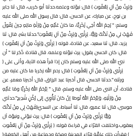
وَيَرِثُ مِنْ آلِ يَعْقُوبَ ) قال: نبوّته وعلمه.حدثنا أبو كريب، قال: ثنا جابر
بن نوح، عن مبارك، عن الحسن، قال: قال رسول الله صلى الله عليه
وسلم: " رَحِمَ اللهُ أخِي زَكَرِيَّا، ما كانَ عَلَيْهِ مِنْ وَرَثَةِ مالِهِ حِينَ يَقُولُ
فَهَبْ لي مِنْ لَدُنْكَ وَلِيًّا، يَرِثُنِي وَيَرِثْ مِنْ آلِ يَعْقُوبَ".حدثنا بشر، قال: ثنا
يزيد، قال: ثنا سعيد، عن قتادة، قوله ( يَرِثُنِي وَيَرِثُ مِنْ آلِ يَعْقُوبَ )
قال: كان الحسن يقول: يرث نبوّته وعلمه. قال قتادة: ذُكر لنا " أن
نبيّ الله صلى الله عليه وسلم كان إذا قرأ هذه الآية، وأتى على (
يَرِثُنِي وَيَرِثُ مِنْ آلِ يَعْقُوبَ ) قال: رحم الله زكريا ما كان عليه من
ورثته ".حدثنا الحسن، قال أخبرنا عبد الرزاق، قال: أخبرنا معمر، عن
قتادة، أن النبي صلى الله عليه وسلم، قال: " يَرْحَمُ اللهُ زكَرِيَّا ومَا عَلَيْهِ
مِنْ وَرَثَتِهِ، وَيَرْحَمُ اللهُ لُوطا إنْ كانَ لَيَأْوِي إلى رُكْنٍ شَدِيدٍ".حدثني
موسى، قال: ثنا عمرو، قال: ثنا أسباط، عن السديّ(فَهَبْ لِي مِنْ لَدُنْكَ
وَلِيًّا يَرِثُنِي وَيَرِثُ مِنْ آلِ يَعْقُوبَ ) قال: يرث نبوّتي ونبوّة آل
يعقوب.واختلفت القرّاء في قراءة قوله: ( يَرِثُنِي وَيَرِثُ مِنْ آلِ يَعْقُوبَ
) فقرأت ذلك عامَّة قرّاء المدينة ومكة وجماعة من أهل الكوفة:(