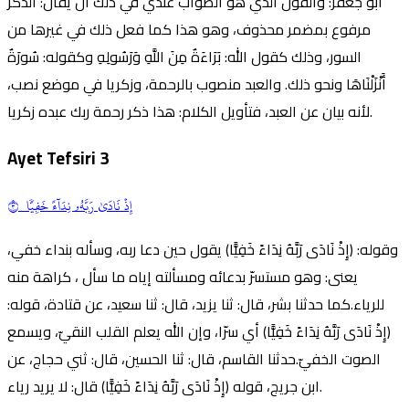
أبو جعفر: والقول الذي هو الصواب عندي في ذلك أن يقال: الذكر
مرفوع بمضمر محذوف، وهو هذا كما فعل ذلك في غيرها من
السور، وذلك كقول الله: بَرَاءَةٌ مِنَ اللَّهِ وَرَسُولِهِ وكقوله: سُورَةٌ
أَنْزَلْنَاهَا ونحو ذلك. والعبد منصوب بالرحمة، وزكريا في موضع نصب،
لأنه بيان عن العبد، فتأويل الكلام: هذا ذكر رحمة ربك عبده زكريا.
Ayet Tefsiri
3
إِذۡ نَادَىٰ
رَبَّ
هُۥ نِدَآءً خَفِيّٗا ٣
وقوله: (إِذْ نَادَى رَبَّهُ نِدَاءً خَفِيًّا) يقول حين دعا ربه، وسأله بنداء خفي،
يعنى: وهو مستسرّ بدعائه ومسألته إياه ما سأل ، كراهة منه
للرياء.كما حدثنا بشر، قال: ثنا يزيد، قال: ثنا سعيد، عن قتادة، قوله:
(إِذْ نَادَى رَبَّهُ نِدَاءً خَفِيًّا) أي سرّا، وإن الله يعلم القلب النقيّ، ويسمع
الصوت الخفيّ.حدثنا القاسم، قال: ثنا الحسين، قال: ثني حجاج، عن
ابن جريج، قوله (إِذْ نَادَى رَبَّهُ نِدَاءً خَفِيًّا) قال: لا يريد رياء.