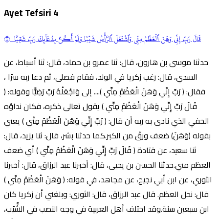
Ayet Tefsiri
4
قَالَ
رَبِّ
إِنِّي وَهَنَ ٱلۡعَظۡمُ مِنِّي وَٱشۡتَعَلَ ٱلرَّأۡسُ شَيۡبٗا وَلَمۡ أَكُنۢ بِدُعَآئِكَ
رَبِّ
شَقِيّٗا ٤
حدثنا موسى بن هارون، قال: ثنا عمرو بن حماد، قال: ثنا أسباط، عن
السدي، قال: رغب زكريا في الولد، فقام فصلى، ثم دعا ربه سرّا ،
فقال: ( رَبِّ إِنِّي وَهَنَ الْعَظْمُ مِنِّي ).... إلى وَاجْعَلْهُ رَبِّ رَضِيًّا وقوله: (
قَالَ رَبِّ إِنِّي وَهَنَ الْعَظْمُ مِنِّي ) يقول تعالى ذكره، فكان نداؤه
الخفي الذي نادى به ربه أن قال: ( رَبِّ إِنِّي وَهَنَ الْعَظْمُ مِنِّي ) يعني
بقوله (وَهَنَ) ضعف ورقّ من الكبر.كما حدثنا بشر، قال: ثنا يزيد، قال:
ثنا سعيد، عن قتادة ( قَالَ رَبِّ إِنِّي وَهَنَ الْعَظْمُ مِنِّي ) أي ضعف
العظم مني.حدثنا الحسن بن يحيى، قال: أخبرنا عبد الرزاق، قال: أخبرنا
الثوري، عن ابن أبي نجيح، عن مجاهد، في قوله: ( وَهَنَ الْعَظْمُ مِنِّي )
قال: نحل العظم. قال عبد الرزاق، قال: الثوري: وبلغني أن زكريا كان
ابن سبعين سنة.وقد اختلف أهل العربية في وجه النصب في الشَّيْب،