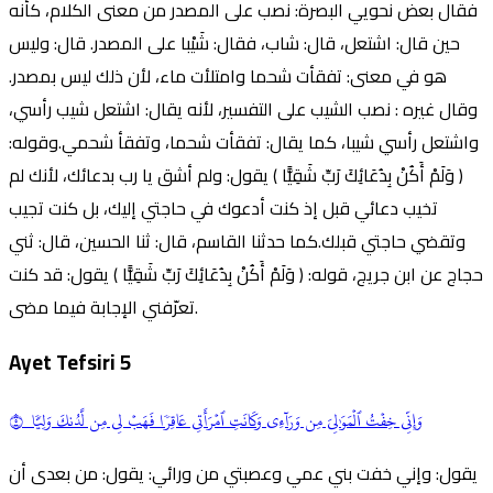
فقال بعض نحويي البصرة: نصب على المصدر من معنى الكلام، كأنه
حين قال: اشتعل، قال: شاب، فقال: شَيْبا على المصدر. قال: وليس
هو في معنى: تفقأت شحما وامتلأت ماء، لأن ذلك ليس بمصدر.
وقال غيره : نصب الشيب على التفسير، لأنه يقال: اشتعل شيب رأسي،
واشتعل رأسي شيبا، كما يقال: تفقأت شحما، وتفقأ شحمي.وقوله:
( وَلَمْ أَكُنْ بِدُعَائِكَ رَبِّ شَقِيًّا ) يقول: ولم أشق يا رب بدعائك، لأنك لم
تخيب دعائي قبل إذ كنت أدعوك في حاجتي إليك، بل كنت تجيب
وتقضي حاجتي قبلك.كما حدثنا القاسم، قال: ثنا الحسين، قال: ثني
حجاج عن ابن جريج، قوله: ( وَلَمْ أَكُنْ بِدُعَائِكَ رَبِّ شَقِيًّا ) يقول: قد كنت
تعرّفني الإجابة فيما مضى.
Ayet Tefsiri
5
وَإِنِّي خِفۡتُ ٱلۡمَوَٰلِيَ مِن وَرَآءِي وَكَانَتِ ٱمۡرَأَتِي عَاقِرٗا فَهَبۡ لِي مِن لَّدُنكَ وَلِيّٗا ٥
يقول: وإني خفت بني عمي وعصبتي من ورائي: يقول: من بعدى أن