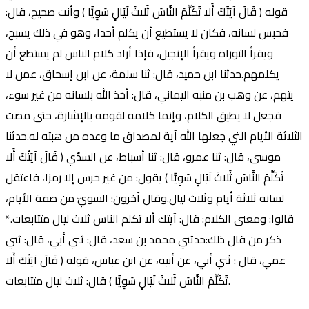
قوله ( قَالَ آيَتُكَ أَلا تُكَلِّمَ النَّاسَ ثَلاثَ لَيَالٍ سَوِيًّا ) وأنت صحيح، قال:
فحبس لسانه، فكان لا يستطيع أن يكلم أحدا، وهو في ذلك يسبح،
ويقرأ التوراة ويقرأ الإنجيل، فإذا أراد كلام الناس لم يستطع أن
يكلمهم.حدثنا ابن حميد، قال: ثنا سلمة، عن ابن إسحاق، عمن لا
يتهم، عن وهب بن منبه اليماني، قال: أخذ الله بلسانه من غير سوء،
فجعل لا يطيق الكلام، وإنما كلامه لقومه بالإشارة، حتى مضت
الثلاثة الأيام التي جعلها الله آية لمصداق ما وعده من هبته له.حدثنا
موسى، قال: ثنا عمرو، قال: ثنا أسباط، عن السدّي ( قَالَ آيَتُكَ أَلا
تُكَلِّمَ النَّاسَ ثَلاثَ لَيَالٍ سَوِيًّا ) يقول: من غير خرس إلا رمزا، فاعتقل
لسانه ثلاثة أيام وثلاث ليال.وقال آخرون: السويّ من صفة الأيام،
قالوا: ومعنى الكلام: قال: آيتك ألا تكلم الناس ثلاث ليال متتابعات.*
ذكر من قال ذلك:حدثني محمد بن سعد، قال: ثني أبي، قال: ثني
عمي، قال : ثني أبي، عن أبيه، عن ابن عباس، قوله ( قَالَ آيَتُكَ أَلا
تُكَلِّمَ النَّاسَ ثَلاثَ لَيَالٍ سَوِيًّا ) قال: ثلاث ليال متتابعات.