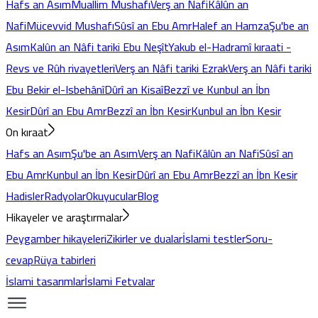
Hafs an Asım
Muallim Mushafı
Verş an Nafi
Kâlûn an
Nafi
Mücevvid Mushafı
Sûsî an Ebu Amr
Halef an Hamza
Şu'be an
Asım
Kalûn an Nâfi tariki Ebu Neşît
Yakub el-Hadramî kıraati -
Revs ve Rûh rivayetleri
Verş an Nâfi tariki Ezrak
Verş an Nâfi tariki
Ebu Bekir el-Isbehânî
Dûrî an Kisaî
Bezzî ve Kunbul an İbn
Kesir
Dûrî an Ebu Amr
Bezzî an İbn Kesir
Kunbul an İbn Kesir
On kıraat
Hafs an Asım
Şu'be an Asım
Verş an Nafi
Kâlûn an Nafi
Sûsî an
Ebu Amr
Kunbul an İbn Kesir
Dûrî an Ebu Amr
Bezzî an İbn Kesir
Hadisler
Radyolar
Okuyucular
Blog
Hikayeler ve araştırmalar
Peygamber hikayeleri
Zikirler ve dualar
İslami testler
Soru-
cevap
Rüya tabirleri
İslami tasarımlar
İslami Fetvalar