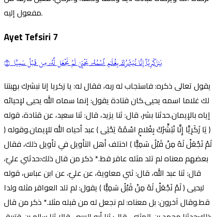
مفعول إليه.
Ayet Tefsiri
7
يَٰزَكَرِيَّآ إِنَّا نُبَشِّرُكَ بِغُلَٰمٍ ٱسۡمُهُۥ يَحۡيَىٰ لَمۡ نَجۡعَل لَّهُۥ مِن قَبۡلُ سَمِيّٗا ٧
يقول تعالى ذكره: فاستجاب له ربه، فقال له: يا زكريا إنا نبشرك بهبتنا
لك غلاما اسمه يحيى.كان قتادة يقول: إنما سماه الله يحيى لإحيائه
إياه بالإيمان.حدثنا بشر، قال: ثنا يزيد، قال: ثنا سعيد، عن قتادة، قوله
( يَا زَكَرِيَّا إِنَّا نُبَشِّرُكَ بِغُلامٍ اسْمُهُ يَحْيَى ) عبد أحياه الله للإيمان.وقوله (
لَمْ نَجْعَلْ لَهُ مِنْ قَبْلُ سَمِيًّا ) اختلف أهل التأويل في تأويل ذلك، فقال
بعضهم معناه لم تلد مثله عاقر قط.* ذكر من قال ذلك:حدثني عليّ،
قال: ثنا عبد الله، قال: ثني معاوية، عن عليّ، عن ابن عباس، قوله
ليحيى ( لَمْ نَجْعَلْ لَهُ مِنْ قَبْلُ سَمِيًّا ) يقول: لم تلد العواقر مثله ولدا
قط.وقال آخرون: بل معناه: لم نجعل له من قبله مثلا.* ذكر من قال
ذلك:حدثنا محمد بن المثنى، قال: ثنا أبو الربيع ، قالا ثنا سالم بن قتيبة،