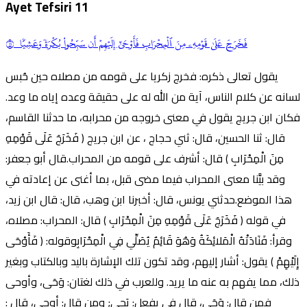
Ayet Tefsiri
11
فَخَرَجَ عَلَىٰ قَوۡمِهِۦ مِنَ ٱلۡمِحۡرَابِ فَأَوۡحَىٰٓ إِلَيۡهِمۡ أَن سَبِّحُواْ بُكۡرَةٗ وَعَشِيّٗا ١١
يقول تعالى ذكره: فخرج زكريا على قومه من مصلاه حين حُبس
لسانه عن كلام الناس، آية من الله له على حقيقة وعده إياه ما وعد.
فكان ابن جريج يقول في معنى خروجه من محرابه، ما حدثنا القاسم،
قال: ثنا الحسين، قال: ثني حجاج ، عن ابن جريج ( فَخَرَجَ عَلَى قَوْمِهِ
مِنَ الْمِحْرَابِ ) قال: أشرف على قومه من المحراب.قال أبو جعفر:
وقد بيَّنا معنى المحراب فيما مضى قبل، بما أغنى عن إعادته في
هذا الموضع.حدثني يونس، قال: أخبرنا ابن وهب، قال: قال ابن زيد،
في قوله ( فَخَرَجَ عَلَى قَوْمِهِ مِنَ الْمِحْرَابِ ) قال: المحراب: مصلاه،
وقرأ: فَنَادَتْهُ الْمَلائِكَةُ وَهُوَ قَائِمٌ يُصَلِّي فِي الْمِحْرَابِوقوله: ( فَأَوْحَى
إِلَيْهِمْ ) يقول: أشار إليهم، وقد تكون تلك الإشارة باليد وبالكتاب وبغير
ذلك، مما يفهم به عنه ما يريد. وللعرب في ذلك لغتان: وَحَى، وأوحى
فمن قال: وَحَى، قال في يفعل: يَحِي; ومن قال: أوحى، قال :