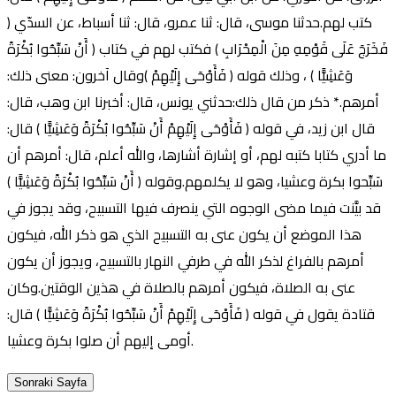
كتب لهم.حدثنا موسى، قال: ثنا عمرو، قال: ثنا أسباط، عن السدّي (
فَخَرَجَ عَلَى قَوْمِهِ مِنَ الْمِحْرَابِ ) فكتب لهم في كتاب ( أَنْ سَبِّحُوا بُكْرَةً
وَعَشِيًّا ) ، وذلك قوله ( فَأَوْحَى إِلَيْهِمْ )وقال آخرون: معنى ذلك:
أمرهم.* ذكر من قال ذلك:حدثني يونس، قال: أخبرنا ابن وهب، قال:
قال ابن زيد، في قوله ( فَأَوْحَى إِلَيْهِمْ أَنْ سَبِّحُوا بُكْرَةً وَعَشِيًّا ) قال:
ما أدري كتابا كتبه لهم، أو إشارة أشارها، والله أعلم، قال: أمرهم أن
سَبِّحوا بكرة وعشيا، وهو لا يكلمهم.وقوله ( أَنْ سَبِّحُوا بُكْرَةً وَعَشِيًّا )
قد بيَّنت فيما مضى الوجوه التي ينصرف فيها التسبيح، وقد يجوز في
هذا الموضع أن يكون عنى به التسبيح الذي هو ذكر الله، فيكون
أمرهم بالفراغ لذكر الله في طرفي النهار بالتسبيح، ويجوز أن يكون
عنى به الصلاة، فيكون أمرهم بالصلاة في هذين الوقتين.وكان
قتادة يقول في قوله ( فَأَوْحَى إِلَيْهِمْ أَنْ سَبِّحُوا بُكْرَةً وَعَشِيًّا ) قال:
أومى إليهم أن صلوا بكرة وعشيا.
Sonraki Sayfa