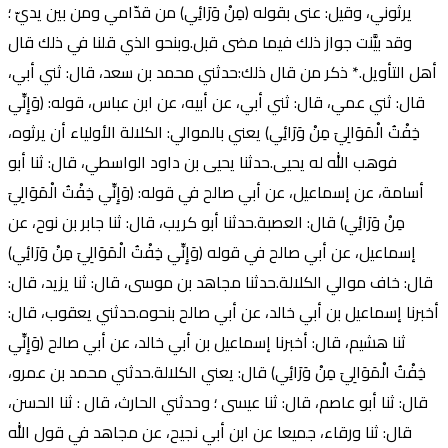
يرثوني، وقيل: عنى بقوله (مِنْ وَرَائِي) من قدّامي ومن بين يديّ ؛
وقد بيَّنت جواز ذلك فيما مضى قبل.وبنحو الذي قلنا في ذلك قال
أهل التأويل.* ذكر من قال ذلك:حدثني محمد بن سعد، قال: ثني أبي،
قال: ثني عمي، قال: ثني أبي، عن أبيه، عن ابن عباس، قوله: (وَإِنِّي
خِفْتُ الْمَوَالِيَ مِنْ وَرَائِي) يعني بالموالي: الكلالة الأولياء أن يرثوه،
فوهب الله له يحيى.حدثنا يحيى بن داود الواسطي، قال: ثنا أبو
أسامة، عن إسماعيل، عن أبي صالح في قوله: (وَإِنِّي خِفْتُ الْمَوَالِيَ
مِنْ وَرَائِي) قال: العصبة.حدثنا أبو كريب، قال: ثنا جابر بن نوح، عن
إسماعيل، عن أبي صالح في قوله (وَإِنِّي خِفْتُ الْمَوَالِيَ مِنْ وَرَائِي)
قال: خاف موالي الكلالة.حدثنا مجاهد بن موسى، قال: ثنا يزيد، قال:
أخبرنا إسماعيل بن أبي خالد، عن أبي صالح بنحوه.حدثني يعقوب، قال:
ثنا هشيم، قال: أخبرنا إسماعيل بن أبي خالد، عن أبي صالح (وَإِنِّي
خِفْتُ الْمَوَالِيَ مِنْ وَرَائِي) قال: يعني الكلالة.حدثني محمد بن عمرو،
قال: ثنا أبو عاصم، قال: ثنا عيسى ؛ وحدثني الحارث، قال : ثنا الحسن،
قال: ثنا ورقاء، جميعا عن ابن أبي نجيح، عن مجاهد في قول الله