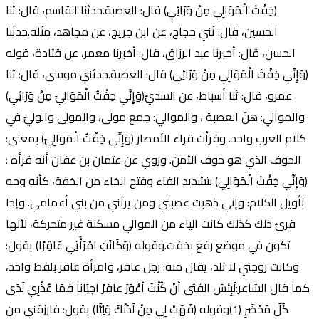
(خِفْتُ الْمَوَالِيَ مِنْ وَرَائِي) قال: العصبة.حدثنا القاسم، قال: ثنا
الحسين، قال: ثني حجاج، عن ابن جريج، عن مجاهد، مثله.حدثنا
الحسن، قال: أخبرنا عبد الرزاق، قال: أخبرنا معمر، عن قتادة، قوله
(وَإِنِّي خِفْتُ الْمَوَالِيَ مِنْ وَرَائِي) قال: العصبة.حدثني موسى، قال: ثنا
عمرو، قال: ثنا أسباط، عن السديّ(وَإِنِّي خِفْتُ الْمَوَالِيَ مِنْ وَرَائِي)
والموالي: هنّ العصبة ، والموالي: جمع مولى، والمولى والوليّ في
كلام العرب واحد. وقرأت قراء الأمصار (وَإِنِّي خِفْتُ الْمَوَالِيَ) بمعنى:
الخوف الذي هو خوف الأمن. وروي عن عثمان بن عفان أنه قرأه :
(وَإِنِّي خِفْتُ الْمَوَالِيَ) بتشديد الفاء وفتح الخاء من الخفة، كأنه وجه
تأويل الكلام: وإني ذهبت عصبتي ومن يرثني من بني أعمامي. وإذا
قرئ ذلك كذلك كانت الياء من الموالي مسكنة غير متحركة، لأنها
تكون في موضع رفع بخفت.وقوله (وَكَانَتِ امْرَأَتِي عَاقِرًا) يقول:
وكانت زوجتي لا تلد، يقال منه: رجل عاقر، وامرأة عاقر بلفظ واحد،
كما قال الشاعر:لَبِئسَ الفَتى أنْ كُنْتُ أعْوَرَ عاقِرً اجبَانا فَمَا عُذْرِي لَدَى
كُلّ مَحْضَرِ (1)وقوله (فَهَبْ لِي مِنْ لَدُنْكَ وَلِيًّا) يقول: فارزقني من