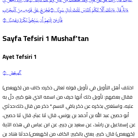
ءَايَةٗۖ قَالَ ءَايَتُكَ أَلَّا تُكَلِّمَ ٱلنَّاسَ ثَلَٰثَ لَيَالٖ سَوِيّٗا ١٠
فَخَرَجَ عَلَىٰ قَوۡمِهِۦ مِنَ ٱلۡمِحۡرَابِ
فَأَوۡحَىٰٓ إِلَيۡهِمۡ أَن سَبِّحُواْ بُكۡرَةٗ وَعَشِيّٗا ١١
Sayfa Tefsiri
1
Mushaf'tan
Ayet Tefsiri
1
كٓهيعٓصٓ ١
اختلف أهل التأويل في تأويل قوله تعالى ذكره: كاف من (كهيعص)
فقال بعضهم: تأويل ذلك أنها حرف من اسمه الذي هو كبير، دلّ به
عليه، واستغنى بذكره عن ذكر باقي الاسم.* ذكر من قال ذلك:حدثني
أبو حصين عبد الله بن أحمد بن يونس، قال: ثنا عبثر، قال: ثنا حصين،
عن إسماعيل بن راشد، عن سعيد بن جبير، عن ابن عباس في هذه الآية
(كهيعص) قال: كبير، يعني بالكبير: الكاف من (كهيعص).حدثنا هناد بن