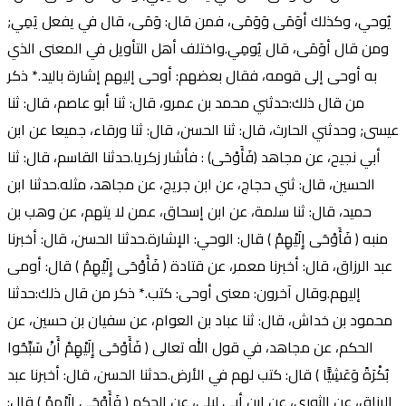
يُوحي، وكذلك أوَمَى وَوَمَى، فمن قال: وَمَى، قال في يفعل يَمِي;
ومن قال أوَمَى، قال يُومِي.واختلف أهل التأويل في المعنى الذي
به أوحى إلى قومه، فقال بعضهم: أوحى إليهم إشارة باليد.* ذكر
من قال ذلك:حدثني محمد بن عمرو، قال: ثنا أبو عاصم، قال: ثنا
عيسى; وحدثني الحارث، قال: ثنا الحسن، قال: ثنا ورقاء، جميعا عن ابن
أبي نجيح، عن مجاهد (فَأَوْحَى) : فأشار زكريا.حدثنا القاسم، قال: ثنا
الحسين، قال: ثني حجاج، عن ابن جريج، عن مجاهد، مثله.حدثنا ابن
حميد، قال: ثنا سلمة، عن ابن إسحاق، عمن لا يتهم، عن وهب بن
منبه ( فَأَوْحَى إِلَيْهِمْ ) قال: الوحي: الإشارة.حدثنا الحسن، قال: أخبرنا
عبد الرزاق، قال: أخبرنا معمر، عن قتادة ( فَأَوْحَى إِلَيْهِمْ ) قال: أومى
إليهم.وقال آخرون: معنى أوحى: كتب.* ذكر من قال ذلك:حدثنا
محمود بن خداش، قال: ثنا عباد بن العوام، عن سفيان بن حسين، عن
الحكم، عن مجاهد، في قول الله تعالى ( فَأَوْحَى إِلَيْهِمْ أَنْ سَبِّحُوا
بُكْرَةً وَعَشِيًّا ) قال: كتب لهم في الأرض.حدثنا الحسن، قال: أخبرنا عبد
الرزاق، عن الثوري، عن ابن أبي ليلى، عن الحكم ( فَأَوْحَى إِلَيْهِمْ ) قال: