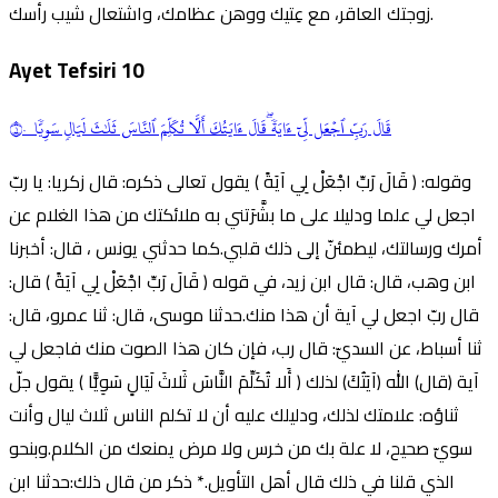
زوجتك العاقر، مع عِتيك ووهن عظامك، واشتعال شيب رأسك.
Ayet Tefsiri
10
قَالَ
رَبِّ
ٱجۡعَل لِّيٓ ءَايَةٗۖ قَالَ ءَايَتُكَ أَلَّا تُكَلِّمَ ٱلنَّاسَ ثَلَٰثَ لَيَالٖ سَوِيّٗا ١٠
وقوله: ( قَالَ رَبِّ اجْعَلْ لِي آيَةً ) يقول تعالى ذكره: قال زكريا: يا ربّ
اجعل لي علما ودليلا على ما بشَّرَتني به ملائكتك من هذا الغلام عن
أمرك ورسالتك، ليطمئنّ إلى ذلك قلبي.كما حدثني يونس ، قال: أخبرنا
ابن وهب، قال: قال ابن زيد، في قوله ( قَالَ رَبِّ اجْعَلْ لِي آيَةً ) قال:
قال ربّ اجعل لي آية أن هذا منك.حدثنا موسى، قال: ثنا عمرو، قال:
ثنا أسباط، عن السديّ: قال رب، فإن كان هذا الصوت منك فاجعل لي
آية (قال) الله (آيَتُكَ) لذلك ( أَلا تُكَلِّمَ النَّاسَ ثَلاثَ لَيَالٍ سَوِيًّا ) يقول جلّ
ثناؤه: علامتك لذلك، ودليلك عليه أن لا تكلم الناس ثلاث ليال وأنت
سويّ صحيح، لا علة بك من خرس ولا مرض يمنعك من الكلام.وبنحو
الذي قلنا في ذلك قال أهل التأويل.* ذكر من قال ذلك:حدثنا ابن