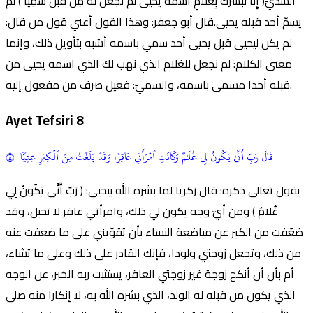
السديّ( إِنَّا نُبَشِّرُكَ بِغُلامٍ اسْمُهُ يَحْيَى لَمْ نَجْعَلْ لَهُ مِنْ قَبْلُ سَمِيًّا ) لم
يسمّ أحد قبله يحيى.قال أبو جعفر: وهذا القول أعني قول من قال:
لم يكن ليحيى قبل يحيى أحد سمي باسمه أشبه بتأويل ذلك، وإنما
معنى الكلام: لم نجعل للغلام الذي نهب لك الذي اسمه يحيى من
قبله أحدا مسمى باسمه، والسميّ: فعيل صرف من مفعول إليه.
Ayet Tefsiri
8
قَالَ
رَبِّ
أَنَّىٰ يَكُونُ لِي غُلَٰمٞ وَكَانَتِ ٱمۡرَأَتِي عَاقِرٗا وَقَدۡ بَلَغۡتُ مِنَ ٱلۡكِبَرِ عِتِيّٗا ٨
يقول تعالى ذكره: قال زكريا لما بشره الله بيحيى: ( رَبِّ أَنَّى يَكُونُ لِي
غُلامٌ ) ومن أيّ وجه يكون لي ذلك، وامرأتي عاقر لا تحبل، وقد
ضعُفت من الكبر عن مباضعة النساء بأن تقوّيني على ما ضعفت عنه
من ذلك، وتجعل زوجتي ولودا، فإنك القادر على ذلك وعلى ما تشاء،
أم بأن أن أنكح زوجة غير زوجتي العاقر، يستثبت ربه الخبر، عن الوجه
الذي يكون من قبله له الولد، الذي بشره الله به، لا إنكارا منه صلى