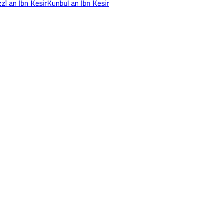
zî an İbn Kesir
Kunbul an İbn Kesir