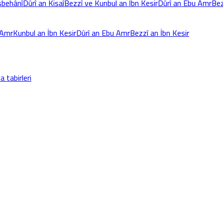
Isbehânî
Dûrî an Kisaî
Bezzî ve Kunbul an İbn Kesir
Dûrî an Ebu Amr
Bez
 Amr
Kunbul an İbn Kesir
Dûrî an Ebu Amr
Bezzî an İbn Kesir
a tabirleri