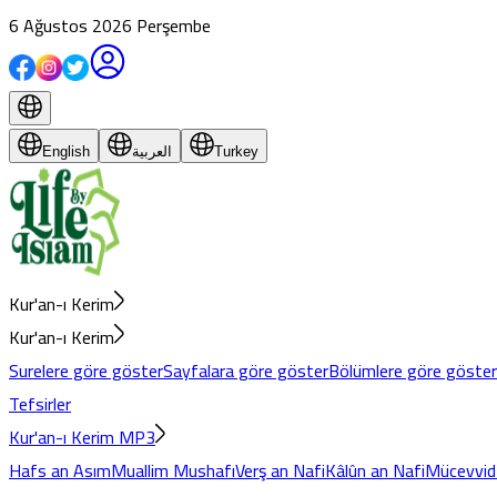
6 Ağustos 2026 Perşembe
English
العربية
Turkey
Kur'an-ı Kerim
Kur'an-ı Kerim
Surelere göre göster
Sayfalara göre göster
Bölümlere göre göster
Tefsirler
Kur'an-ı Kerim MP3
Hafs an Asım
Muallim Mushafı
Verş an Nafi
Kâlûn an Nafi
Mücevvid