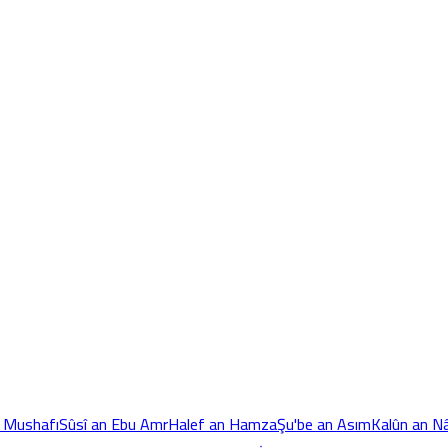
 Mushafı
Sûsî an Ebu Amr
Halef an Hamza
Şu'be an Asım
Kalûn an Nâ