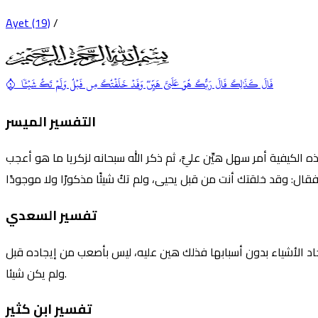
Ayet (19)
/
قَالَ كَذَٰلِكَ قَالَ
رَبُّ
كَ
هُوَ
عَلَيَّ هَيِّنٞ وَقَدۡ خَلَقۡتُكَ مِن قَبۡلُ وَلَمۡ تَكُ شَيۡـٔٗا ٩
التفسير الميسر
هذه الكيفية أمر سهل هيِّن عليَّ، ثم ذكر الله سبحانه لزكريا ما هو أعجب
تفسير السعدي
لحة لإيجاد الأشياء بدون أسبابها فذلك هين عليه، ليس بأصعب من إيجاده قبل
ولم يكن شيئا.
تفسير ابن كثير