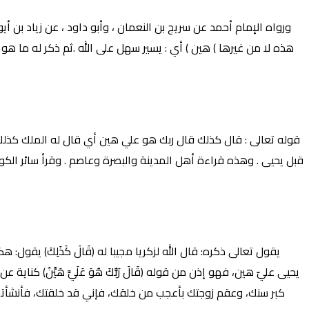
ورواه الإمام أحمد عن سريج بن النعمان ، وأبو داود ، عن زياد بن أ
هذه لا من غيرها ) هين ) أي : يسير سهل على الله .ثم ذكر له ما  )
قوله تعالى : قال كذلك قال ربك هو علي هين أي قال له الملك كذلك
قبل يحيى . وهذه قراءة أهل المدينة والبصرة وعاصم . وقرأ سائر الكوف
يقول تعالى ذكره: قال الله لزكريا مجيبا له (قَالَ كَذَلِكَ) يقول
يحيى عليّ هين، فهو إذن من قوله (قَالَ رَبُّكَ هُوَ عَلَيَّ هَيِّنٌ) كناية
كبر سنك، وعقم زوجتك بأعجب من خلقك، فإني قد خلقتك، فأنشأتك ب