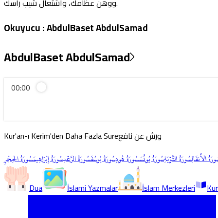
ووهن عظامك، واشتعال شيب رأسك.
Okuyucu
:
AbdulBaset AbdulSamad
AbdulBaset AbdulSamad
00:00
Kur'an-ı Kerim'den Daha Fazla Sure
ورش عن نافع
ورَةُ الأَنفَالِ
سُورَةُ التَّوۡبَةِ
سُورَةُ يُونُسَ
سُورَةُ هُودٍ
سُورَةُ يُوسُفَ
سُورَةُ الرَّعۡدِ
سُورَةُ إِبۡرَاهِيمَ
سُورَةُ الحِجۡرِ
Dua
İslami Yazmalar
İslam Merkezleri
Kur