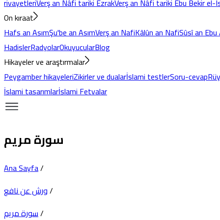
rivayetleri
Verş an Nâfi tariki Ezrak
Verş an Nâfi tariki Ebu Bekir el-
On kıraat
Hafs an Asım
Şu'be an Asım
Verş an Nafi
Kâlûn an Nafi
Sûsî an Ebu
Hadisler
Radyolar
Okuyucular
Blog
Hikayeler ve araştırmalar
Peygamber hikayeleri
Zikirler ve dualar
İslami testler
Soru-cevap
Rüy
İslami tasarımlar
İslami Fetvalar
سورة مريم
Ana Sayfa
/
ورش عن نافع
/
سورة مريم
/