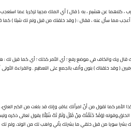
يوب ، كلاهما عن هشيم ، به .( قال ) أي الملك مجيبا لزكريا عما استعجب
هو أعجب مما سأل عنه ، فقال : ( وقد خلقتك من قبل ولم تك شيئا ) كما 
 قال ربك والكاف في موضع رفع ؛ أي الأمر كذلك ؛ أي كما قيل لك : ه
يين ( وقد خلقناك ) بنون وألف بالجمع على التعظيم . والقراءة الأولى أ
: هكذا الأمر كما تقول من أنّ امرأتك عاقر، وإنك قد بلغت من الكبر العتي
 عن الخلق.وقوله (وَقَدْ خَلَقْتُكَ مِنْ قَبْلُ وَلَمْ تَكُ شَيْئًا) يقول ت
شرا سويا من قبل خلقي ما بشرتك بأني واهب لك من الولد، ولم تك شيئ