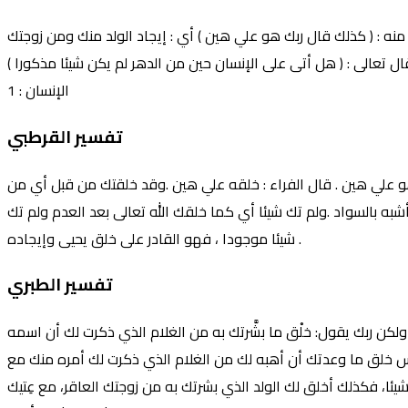
 منه : ( كذلك قال ربك هو علي هين ) أي : إيجاد الولد منك ومن زوجتك
قال تعالى : ( هل أتى على الإنسان حين من الدهر لم يكن شيئا مذكورا
الإنسان : 1
تفسير القرطبي
و علي هين . قال الفراء : خلقه علي هين .وقد خلقتك من قبل أي من
شبه بالسواد .ولم تك شيئا أي كما خلقك الله تعالى بعد العدم ولم تك
شيئا موجودا ، فهو القادر على خلق يحيى وإيجاده .
تفسير الطبري
ّ، ولكن ربك يقول: خلْق ما بشَّرتك به من الغلام الذي ذكرت لك أن اسمه
عالى ذكره وليس خلق ما وعدتك أن أهبه لك من الغلام الذي ذكرت لك أمره منك مع
ا، فكذلك أخلق لك الولد الذي بشرتك به من زوجتك العاقر، مع عِتيك