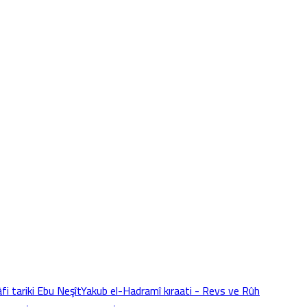
fi tariki Ebu Neşît
Yakub el-Hadramî kıraati - Revs ve Rûh