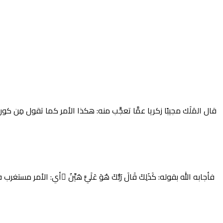
قال المَلَك مجيبًا زكريا عمَّا تعجَّب منه: هكذا الأمر كما تقول مِن كون
فأجابه الله بقوله: كَذَلِكَ قَالَ رَبُّكَ هُوَ عَلَيَّ هَيِّنٌ ْأي: ا