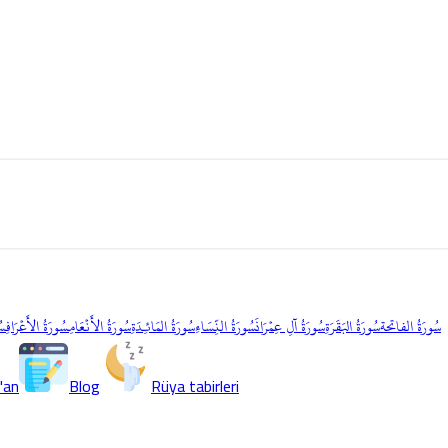
سُورَةُ الفاتحة
سُورَةُ البَقَرَةِ
سُورَةُ آلِ عِمۡرَانَ
سُورَةُ النِّسَاءِ
سُورَةُ المَائـِدَةِ
سُورَةُ الأَنۡعَامِ
سُورَةُ الأَعۡرَافِ
سُ
'an
Blog
Rüya tabirleri