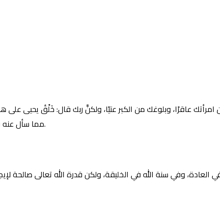
 امرأتك عاقرًا، وبلوغك من الكبر عتيًا، ولكنَّ ربك قال: خَلْقُ يحيى على 
مما سأل عنه فقال: وقد خلقتك أنت من قبل يحيى، ولم تكُ شيئًا مذكورًا ولا موجودًا.
لأمر مستغرب في العادة، وفي سنة الله في الخليقة، ولكن قدرة الله تعالى صا