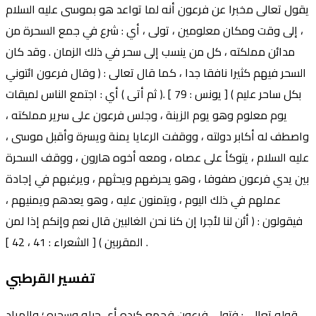
يقول تعالى مخبرا عن فرعون أنه لما تواعد هو بموسى عليه السلام
، إلى وقت ومكان معلومين ، تولى ، أي : شرع في جمع السحرة من
مدائن مملكته ، كل من ينسب إلى سحر في ذلك الزمان . وقد كان
السحر فيهم كثيرا نافقا جدا ، كما قال تعالى : ( وقال فرعون ائتوني
بكل ساحر عليم ) [ يونس : 79 ] .( ثم أتى ) أي : اجتمع الناس لميقات
يوم معلوم وهو يوم الزينة ، وجلس فرعون على سرير مملكته ،
واصطف له أكابر دولته ، ووقفت الرعايا يمنة ويسرة وأقبل موسى ،
عليه السلام ، يتوكأ على عصاه ، ومعه أخوه هارون ، ووقف السحرة
بين يدي فرعون صفوفا ، وهو يحرضهم ويحثهم ، ويرغبهم في إجادة
عملهم في ذلك اليوم ، ويتمنون عليه ، وهو يعدهم ويمنيهم ،
فيقولون : ( أئن لنا لأجرا إن كنا نحن الغالبين قال نعم وإنكم إذا لمن
المقربين ) [ الشعراء : 41 ، 42 ] .
تفسير القرطبي
قوله تعالى : فتولى فرعون فجمع كيده أي حيله وسحره ؛ والمراد