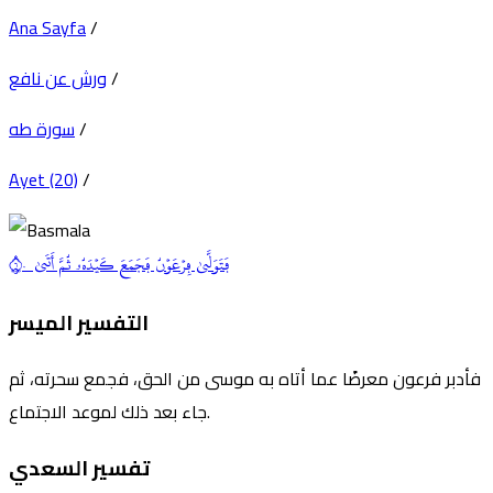
Ana Sayfa
/
/
ورش عن نافع
/
سورة طه
Ayet (20)
/
فَتَوَلَّىٰ فِرۡعَوۡنُ فَجَمَعَ كَيۡدَهُۥ ثُمَّ أَتَىٰ ٦٠
التفسير الميسر
فأدبر فرعون معرضًا عما أتاه به موسى من الحق، فجمع سحرته، ثم
جاء بعد ذلك لموعد الاجتماع.
تفسير السعدي