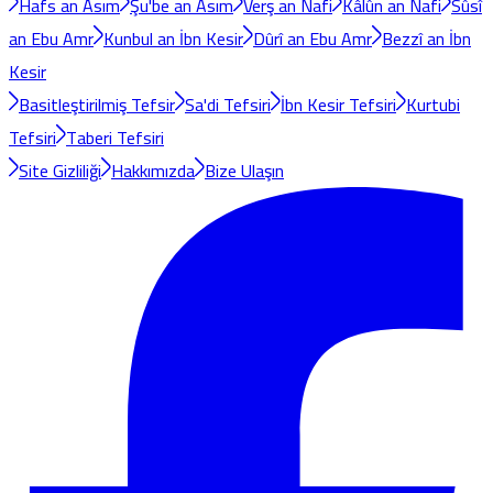
Hafs an Asım
Şu'be an Asım
Verş an Nafi
Kâlûn an Nafi
Sûsî
an Ebu Amr
Kunbul an İbn Kesir
Dûrî an Ebu Amr
Bezzî an İbn
Kesir
Basitleştirilmiş Tefsir
Sa'di Tefsiri
İbn Kesir Tefsiri
Kurtubi
Tefsiri
Taberi Tefsiri
Site Gizliliği
Hakkımızda
Bize Ulaşın