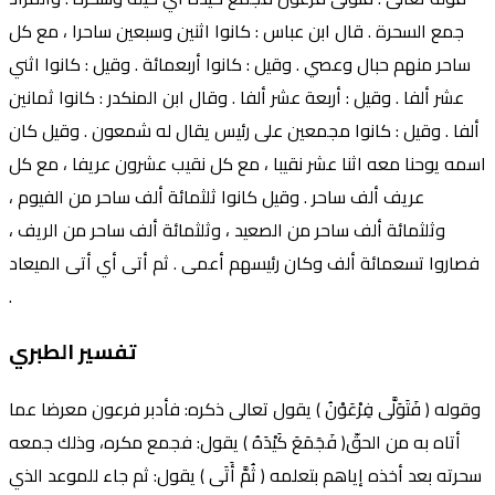
جمع السحرة . قال ابن عباس : كانوا اثنين وسبعين ساحرا ، مع كل
ساحر منهم حبال وعصي . وقيل : كانوا أربعمائة . وقيل : كانوا اثني
عشر ألفا . وقيل : أربعة عشر ألفا . وقال ابن المنكدر : كانوا ثمانين
ألفا . وقيل : كانوا مجمعين على رئيس يقال له شمعون . وقيل كان
اسمه يوحنا معه اثنا عشر نقيبا ، مع كل نقيب عشرون عريفا ، مع كل
عريف ألف ساحر . وقيل كانوا ثلثمائة ألف ساحر من الفيوم ،
وثلثمائة ألف ساحر من الصعيد ، وثلثمائة ألف ساحر من الريف ،
فصاروا تسعمائة ألف وكان رئيسهم أعمى . ثم أتى أي أتى الميعاد
.
تفسير الطبري
وقوله ( فَتَوَلَّى فِرْعَوْنُ ) يقول تعالى ذكره: فأدبر فرعون معرضا عما
أتاه به من الحقّ( فَجَمَعَ كَيْدَهُ ) يقول: فجمع مكره، وذلك جمعه
سحرته بعد أخذه إياهم بتعلمه ( ثُمَّ أَتَى ) يقول: ثم جاء للموعد الذي