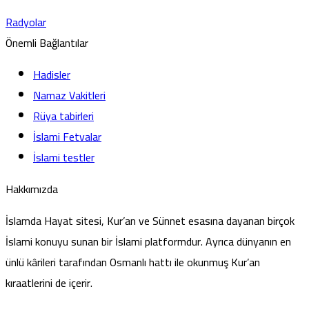
Radyolar
Önemli Bağlantılar
Hadisler
Namaz Vakitleri
Rüya tabirleri
İslami Fetvalar
İslami testler
Hakkımızda
İslamda Hayat sitesi, Kur’an ve Sünnet esasına dayanan birçok
İslami konuyu sunan bir İslami platformdur. Ayrıca dünyanın en
ünlü kârileri tarafından Osmanlı hattı ile okunmuş Kur’an
kıraatlerini de içerir.