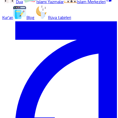
Dua
İslami Yazmalar
İslam Merkezleri
Kur'an
Blog
Rüya tabirleri