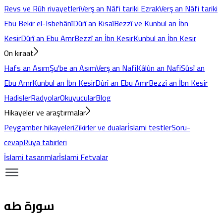
Revs ve Rûh rivayetleri
Verş an Nâfi tariki Ezrak
Verş an Nâfi tariki
Ebu Bekir el-Isbehânî
Dûrî an Kisaî
Bezzî ve Kunbul an İbn
Kesir
Dûrî an Ebu Amr
Bezzî an İbn Kesir
Kunbul an İbn Kesir
On kıraat
Hafs an Asım
Şu'be an Asım
Verş an Nafi
Kâlûn an Nafi
Sûsî an
Ebu Amr
Kunbul an İbn Kesir
Dûrî an Ebu Amr
Bezzî an İbn Kesir
Hadisler
Radyolar
Okuyucular
Blog
Hikayeler ve araştırmalar
Peygamber hikayeleri
Zikirler ve dualar
İslami testler
Soru-
cevap
Rüya tabirleri
İslami tasarımlar
İslami Fetvalar
سورة طه