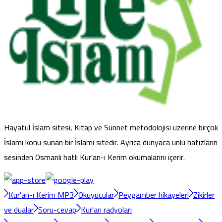
Hayatül İslam sitesi, Kitap ve Sünnet metodolojisi üzerine birçok
İslami konu sunan bir İslami sitedir. Ayrıca dünyaca ünlü hafızların
sesinden Osmanlı hatlı Kur'an-ı Kerim okumalarını içerir.
Kur'an-ı Kerim MP3
Okuyucular
Peygamber hikayeleri
Zikirler
ve dualar
Soru-cevap
Kur'an radyoları