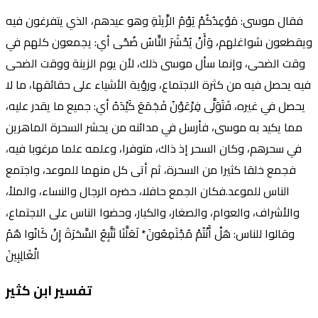
فقال موسى: مَوْعِدُكُمْ يَوْمُ الزِّينَةِ وهو عيدهم، الذي يتفرغون فيه
ويقطعون شواغلهم، وَأَنْ يُحْشَرَ النَّاسُ ضُحًى أي: يجمعون كلهم في
وقت الضحى، وإنما سأل موسى ذلك، لأن يوم الزينة ووقت الضحى
فيه يحصل فيه من كثرة الاجتماع، ورؤية الأشياء على حقائقها، ما لا
يحصل في غيره، فَتَوَلَّى فِرْعَوْنُ فَجَمَعَ كَيْدَهُ أي: جميع ما يقدر عليه،
مما يكيد به موسى، فأرسل في مدائنه من يحشر السحرة الماهرين
في سحرهم، وكان السحر إذ ذاك، متوفرا، وعلمه علما مرغوبا فيه،
فجمع خلقا كثيرا من السحرة، ثم أتى كل منهما للموعد، واجتمع
الناس للموعد.فكان الجمع حافلا، حضره الرجال والنساء، والملأ،
والأشراف، والعوام، والصغار، والكبار، وحضوا الناس على الاجتماع،
وقالوا للناس: هَلْ أَنْتُمْ مُجْتَمِعُونَ* لَعَلَّنَا نَتَّبِعُ السَّحَرَةَ إِنْ كَانُوا هُمُ
الْغَالِبِينَ
تفسير ابن كثير