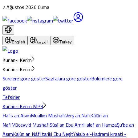
7 Ağustos 2026 Cuma
Turkey
العربية
English
Kur'an-ı Kerim
Kur'an-ı Kerim
Surelere göre göster
Sayfalara göre göster
Bölümlere göre
göster
Tefsirler
Kur'an-ı Kerim MP3
Hafs an Asım
Muallim Mushafı
Verş an Nafi
Kâlûn an
Nafi
Mücevvid Mushafı
Sûsî an Ebu Amr
Halef an Hamza
Şu'be an
Asım
Kalûn an Nâfi tariki Ebu Neşît
Yakub el-Hadramî kıraati -