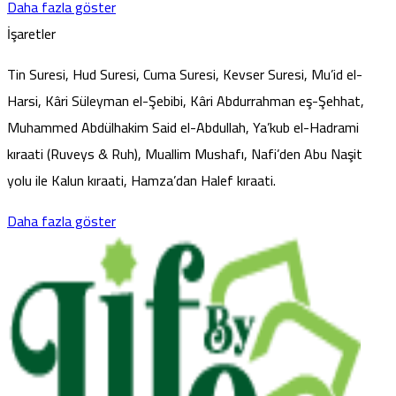
Daha fazla göster
İşaretler
Tin Suresi, Hud Suresi, Cuma Suresi, Kevser Suresi, Mu’id el-
Harsi, Kâri Süleyman el-Şebibi, Kâri Abdurrahman eş-Şehhat,
Muhammed Abdülhakim Said el-Abdullah, Ya’kub el-Hadrami
kıraati (Ruveys & Ruh), Muallim Mushafı, Nafi’den Abu Naşit
yolu ile Kalun kıraati, Hamza’dan Halef kıraati.
Daha fazla göster