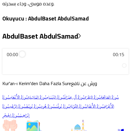
وعده موسى، وجاء بسحرته.
Okuyucu
:
AbdulBaset AbdulSamad
AbdulBaset AbdulSamad
00:00
00:15
ورش عن نافع
Kur'an-ı Kerim'den Daha Fazla Sure
سُورَةُ الفاتحة
سُورَةُ البَقَرَةِ
سُورَةُ آلِ عِمۡرَانَ
سُورَةُ النِّسَاءِ
سُورَةُ المَائـِدَةِ
سُورَةُ الأَنۡعَامِ
سُورَةُ
الأَعۡرَافِ
سُورَةُ الأَنفَالِ
سُورَةُ التَّوۡبَةِ
سُورَةُ يُونُسَ
سُورَةُ هُودٍ
سُورَةُ يُوسُفَ
سُورَةُ الرَّعۡدِ
سُورَةُ
إِبۡرَاهِيمَ
سُورَةُ الحِجۡرِ